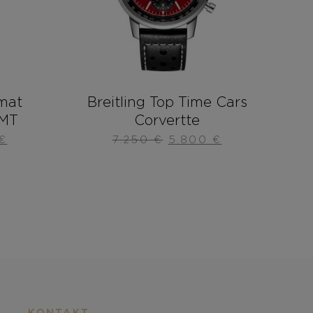
mat
Breitling Top Time Cars
GMT
Corvertte
€
7.250
€
5.800
€
KONTAKT