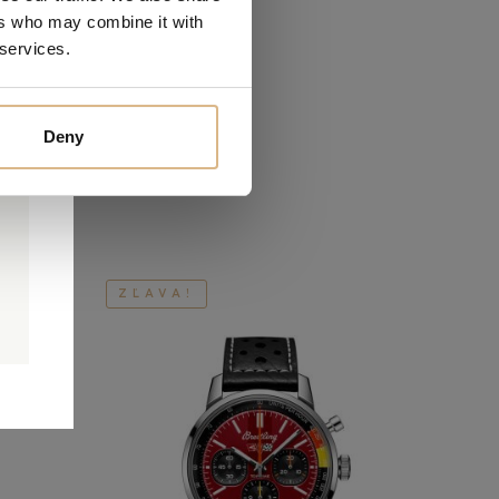
ers who may combine it with
 services.
ákazníkov
Deny
0
0
ZĽAVA!
é