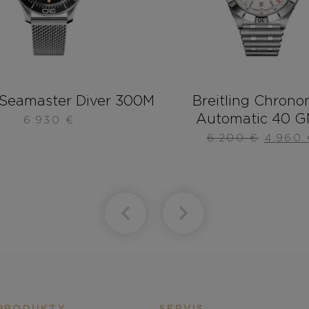
Seamaster Diver 300M
Breitling Chrono
Automatic 40 
6.930
€
6.200
€
4.960
PRODUKTY
SERVIS