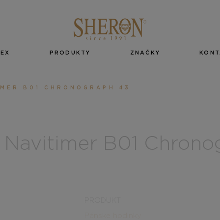
EX
PRODUKTY
ZNAČKY
KONT
IMER B01 CHRONOGRAPH 43
g Navitimer B01 Chron
PRODUKT
Pánske hodinky