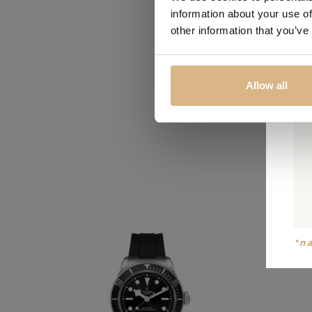
information about your use of
other information that you’ve
Obľúbené
Allow all
*n