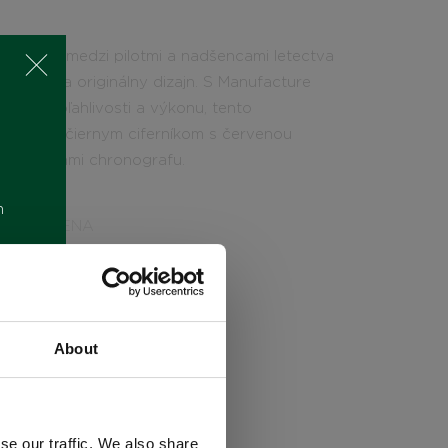
bľúbené medzi pilotmi a nadšencami letectva
rovstvo a originálny dizajn. S Manufacture
émom spoľahlivosti a výkonu, tento
uzdrom, čiernym ciferníkom s červenou
počítadlami chronografu.
m
CENA
7.450
€
About
se our traffic. We also share