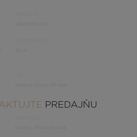
MATERIÁL
ušľachtilá oceľ
VODOTESNOSŤ
ý
30 m
INÉ
rezerva chodu 70 hod.
AKTUJTE
PREDAJŇU
REMIENOK
kožený, tŕňová pracka