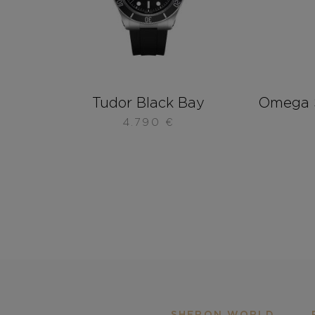
Tudor Black Bay
Omega 
4.790
€
SHERON WORLD