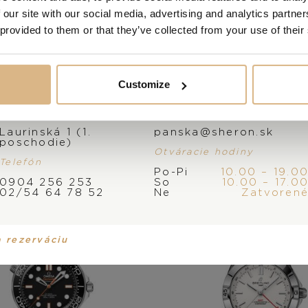
 our site with our social media, advertising and analytics partn
 provided to them or that they’ve collected from your use of their
 produkty našich z
Customize
Adresa
E-mail
Laurinská 1 (1.
panska@sheron.sk
poschodie)
Otváracie hodiny
Telefón
Po-Pi
10.00 – 19.0
0904 256 253
So
10.00 – 17.0
ZĽAVA!
02/54 64 78 52
Ne
Zatvoren
a rezerváciu