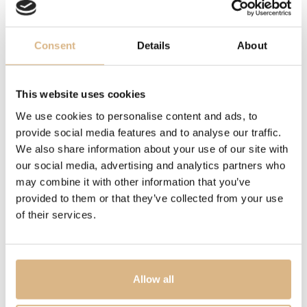
STROJČEK
Kaliber MT5601
Consent
Details
About
INÉ
rezerva chodu 70 hod.
This website uses cookies
We use cookies to personalise content and ads, to
MODELOVÉ ČÍSLO
provide social media features and to analyse our traffic.
M79680-0003
We also share information about your use of our site with
our social media, advertising and analytics partners who
CENA
may combine it with other information that you’ve
provided to them or that they’ve collected from your use
4.650
€
of their services.
STAV
SKLADOM
Allow all
MÁM ZÁUJEM