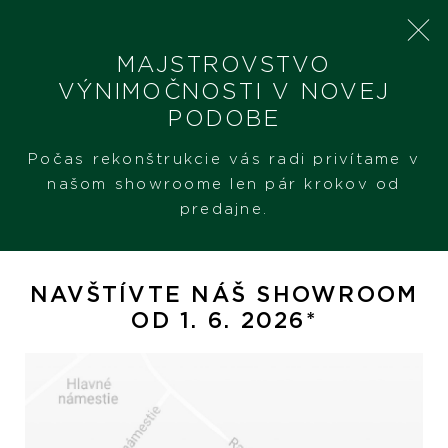
MAJSTROVSTVO
VÝNIMOČNOSTI V NOVEJ
PODOBE
SHERON
PRODUKTY
TUDOR BLACK BAY ONE 41
Počas rekonštrukcie vás radi privítame v
našom showroome len pár krokov od
predajne.
Tudor Black Bay One 41
NAVŠTÍVTE NÁŠ SHOWROOM
OD 1. 6. 2026*