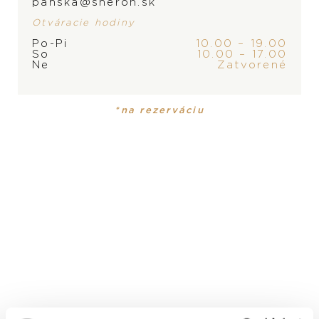
panska@sheron.sk
Otváracie hodiny
Po-Pi
10.00 – 19.00
So
10.00 – 17.00
Ne
Zatvorené
PRODUKT
KOLEKCIA
Pánske hodinky
Black Bay
*na rezerváciu
MATERIÁL
ušľachtilá oceľ
ROZMER
41 mm
VODOTESNOSŤ
100 m