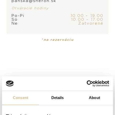
panska@sheron.sk
Otváracie hodiny
Po-Pi
10.00 – 19.00
So
10.00 – 17.00
Ne
Zatvorené
PRODUKT
KOLEKCIA
Pánske hodinky
Pelagos
*na rezerváciu
MATERIÁL
karbón
ČÍSELNÍK
čierny
ROZMER
Consent
Details
About
43 mm