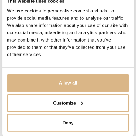
This website uses cookies
VODOTESNOSŤ
100 m
We use cookies to personalise content and ads, to
provide social media features and to analyse our traffic.
We also share information about your use of our site with
INÉ
our social media, advertising and analytics partners who
rezerva chodu 70 hod.
may combine it with other information that you’ve
provided to them or that they’ve collected from your use
MODELOVÉ ČÍSLO
of their services.
M25827KN-0001
CENA
Allow all
5.970
€
Customize
STAV
SKLADOM
Deny
MÁM ZÁUJEM