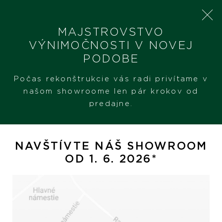
MAJSTROVSTVO
VÝNIMOČNOSTI V NOVEJ
PODOBE
SHERON
PRODUKTY
TUDOR PELAGOS FXD CHRONO
Počas rekonštrukcie vás radi privítame v
našom showroome len pár krokov od
predajne.
Tudor Pelagos FXD Chrono
NAVŠTÍVTE NÁŠ SHOWROOM
OD 1. 6. 2026*