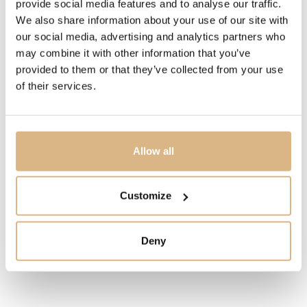
provide social media features and to analyse our traffic.
fascinujúcu hru odleskov, ktorú ešte zvýrazňujú klenuté
We also share information about your use of our site with
tvary a charakteristické mečové ručičky. Oceľový
our social media, advertising and analytics partners who
sedemdielny náramok zabezpečuje pohodlie pri
may combine it with other information that you’ve
každodennom nosení.
provided to them or that they’ve collected from your use
Výsledkom je nadčasový model s jemným poetickým
of their services.
nádychom, ktorý vás bude sprevádzať od bežných
okamihov až po výnimočné príležitosti.
Allow all
MODELOVÉ ČÍSLO
91560-0002
Customize
CENA
2.810
€
Deny
STAV
SKLADOM