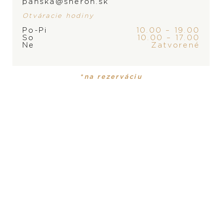
panska@sheron.sk
Otváracie hodiny
Po-Pi
10.00 – 19.00
So
10.00 – 17.00
ZNAČKA
Ne
Zatvorené
*na rezerváciu
PRODUKT
KOLEKCIA
Pánske hodinky
Luna
MATERIÁL
ušľachtilá oceľ