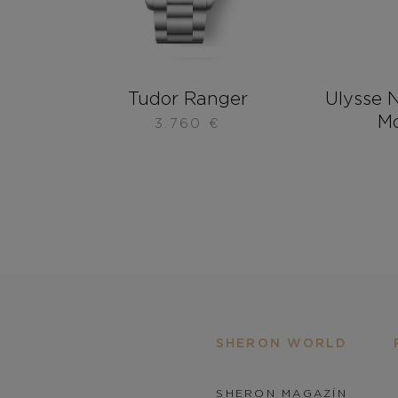
Tudor Ranger
Ulysse N
M
3.760
€
SHERON WORLD
SHERON MAGAZÍN