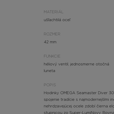
MATERIÁL
ušľachtilá oceľ
ROZMER
42 mm
FUNKCIE
héliový ventil, jednosmerne otočná
luneta
POPIS
Hodinky OMEGA Seamaster Diver 300M
spojenie tradície s najmodernejšími 
nehrdzavejúcej ocele zdobí čierna el
stupnicou zo Super-LumiNovy. Rovnaký 