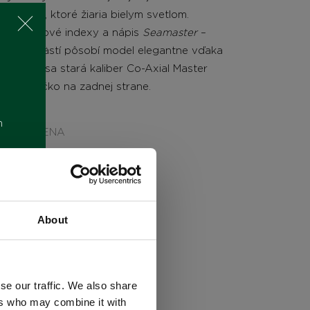
indexmi, ktoré žiaria bielym svetlom.
ka, štvrťové indexy a nápis
Seamaster
–
. Na zápästí pôsobí model elegantne vďaka
snosť sa stará kaliber Co-Axial Master
rové sklíčko na zadnej strane.
m
CENA
6.930
€
About
se our traffic. We also share
ers who may combine it with