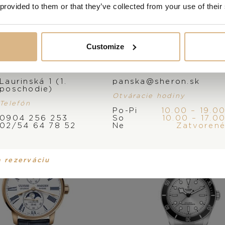
 provided to them or that they’ve collected from your use of their
 produkty našich z
Customize
Adresa
E-mail
Laurinská 1 (1.
panska@sheron.sk
poschodie)
Otváracie hodiny
Telefón
Po-Pi
10.00 – 19.0
0904 256 253
So
10.00 – 17.0
02/54 64 78 52
Ne
Zatvoren
a rezerváciu