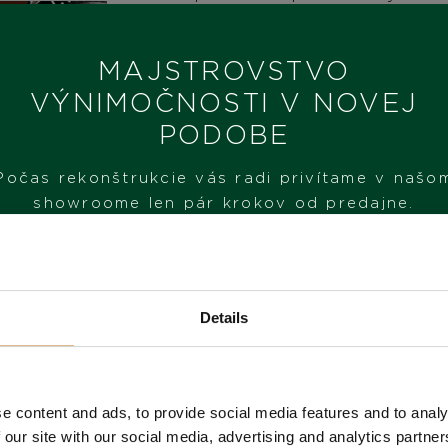
rhódiovanými skeletovými ručičkami a 
Oranžové akcenty – sekundová ručič
MAJSTROVSTVO
dodávajú hodinkám športovú energiu
VÝNIMOČNOSTI V NOVEJ
brúsenému oceľovému náramku a o pre
Chronometer 8806, viditeľný cez zafí
PODOBE
Počas rekonštrukcie vás radi privítame v našo
MODELOVÉ ČÍSLO
showroome len pár krokov od predajne.
210.30.42.20.01.018
STAV
NAVŠTÍVTE NÁŠ SHOWROOM
SKLADOM
Details
OD 1. 6. 2026*
MÁM ZÁUJEM
e content and ads, to provide social media features and to analy
 our site with our social media, advertising and analytics partn