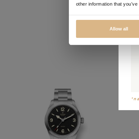
other information that you’ve
Obľúbené
Allow all
*n