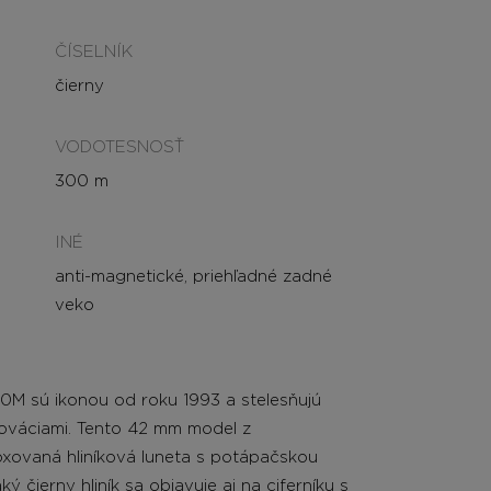
ČÍSELNÍK
čierny
VODOTESNOSŤ
300 m
INÉ
anti-magnetické, priehľadné zadné
veko
 sú ikonou od roku 1993 a stelesňujú
inováciami. Tento 42 mm model z
oxovaná hliníková luneta s potápačskou
čierny hliník sa objavuje aj na ciferníku s