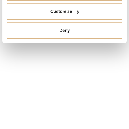
MÁM ZÁUJEM
Customize
Deny
Obľúbené produkty
našich zákazníkov
ZĽAVA!