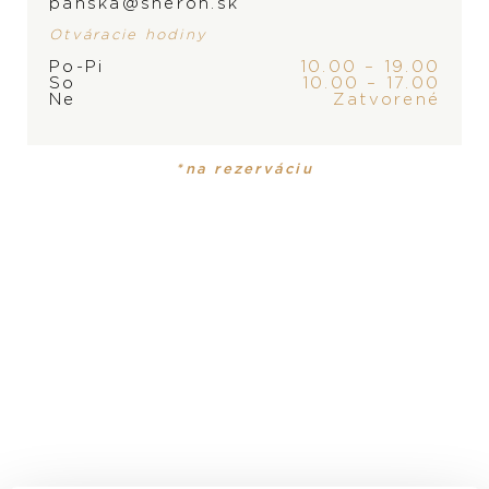
panska@sheron.sk
Otváracie hodiny
Po-Pi
10.00 – 19.00
So
10.00 – 17.00
Ne
Zatvorené
PRODUKT
KOLEKCIA
Pánske hodinky
Superocean
*na rezerváciu
MATERIÁL
keramika, ušľachtilá oceľ a kaučuk
ROZMER
44 mm
STROJČEK
kaliber Breitling 17