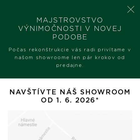
MAJSTROVSTVO
VÝNIMOČNOSTI V NOVEJ
PODOBE
SHERON
PRODUKTY
BREITLING SUPEROCEAN 44
Počas rekonštrukcie vás radi privítame v
našom showroome len pár krokov od
predajne.
Breitling Superocean 44
NAVŠTÍVTE NÁŠ SHOWROOM
OD 1. 6. 2026*
ZĽAVA!