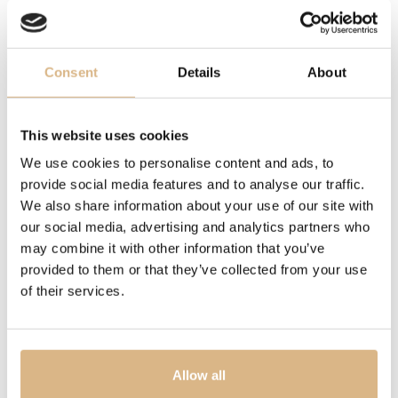
REMIENOK
kaučukový
Consent
Details
About
VODOTESNOSŤ
300 m
This website uses cookies
MODELOVÉ ČÍSLO
We use cookies to personalise content and ads, to
provide social media features and to analyse our traffic.
A17376211L2S1
We also share information about your use of our site with
our social media, advertising and analytics partners who
CENA
may combine it with other information that you’ve
5.350
€
provided to them or that they’ve collected from your use
4.280
€
of their services.
STAV
SKLADOM
Allow all