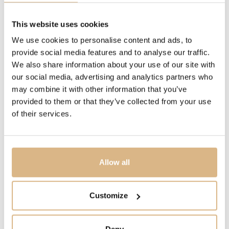
VODOTESNOSŤ
200 m
This website uses cookies
We use cookies to personalise content and ads, to
INÉ
provide social media features and to analyse our traffic.
rezerva chodu 70 hod.
We also share information about your use of our site with
our social media, advertising and analytics partners who
may combine it with other information that you’ve
STROJČEK
provided to them or that they’ve collected from your use
kaliber MT5602-U
of their services.
MODELOVÉ ČÍSLO
M7941A1A0NU-0001
Allow all
CENA
Customize
5.020
€
STAV
Deny