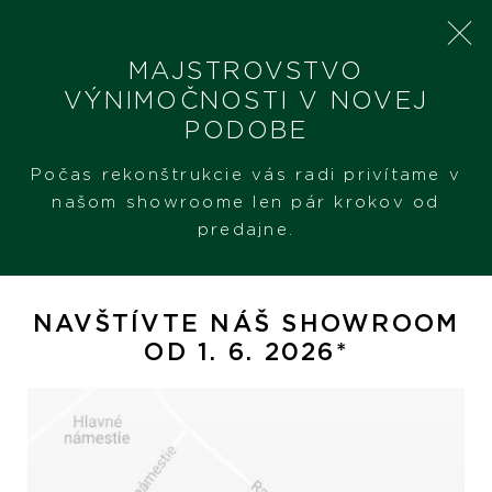
MAJSTROVSTVO
VÝNIMOČNOSTI V NOVEJ
PODOBE
SHERON
PRODUKTY
TUDOR BLACK BAY
Počas rekonštrukcie vás radi privítame v
našom showroome len pár krokov od
predajne.
Tudor Black Bay
NAVŠTÍVTE NÁŠ SHOWROOM
OD 1. 6. 2026*