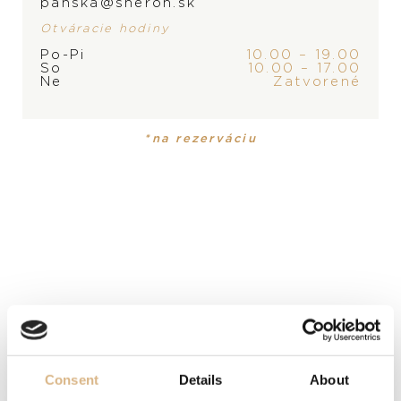
panska@sheron.sk
Otváracie hodiny
Po-Pi
10.00 – 19.00
So
10.00 – 17.00
Ne
Zatvorené
PRODUKT
KOLEKCIA
Pánske hodinky
Black Bay
*na rezerváciu
MATERIÁL
ušľachtilá oceľ
ČÍSELNÍK
čierny
ROZMER
41 mm
Consent
Details
About