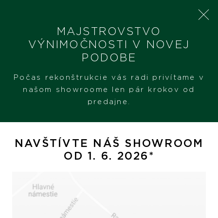
MAJSTROVSTVO
VÝNIMOČNOSTI V NOVEJ
PODOBE
SHERON
PRODUKTY
PASQUALE BRUNI PETIT JOLI
Počas rekonštrukcie vás radi privítame v
našom showroome len pár krokov od
predajne.
Pasquale Bruni Petit Joli
NAVŠTÍVTE NÁŠ SHOWROOM
OD 1. 6. 2026*