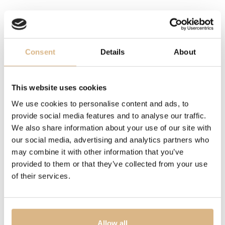
elegantne a prirodzene žensky.
V kolekcii vyniká energia mesačného kameňa, ktorý
dopĺňajú výrazné drahokamy ako onyx, zelený achát,
Consent
Details
About
perleť a ružový chalcedón. Každý z nich má svoj
charakter a symboliku. Onyx svojou silou a hlbokou
farbou predstavuje odhodlanie, sebavedomie a ženskú
This website uses cookies
odvahu.
We use cookies to personalise content and ads, to
provide social media features and to analyse our traffic.
MODELOVÉ ČÍSLO
We also share information about your use of our site with
our social media, advertising and analytics partners who
16790R
may combine it with other information that you’ve
provided to them or that they’ve collected from your use
CENA
of their services.
1.880
€
STAV
Allow all