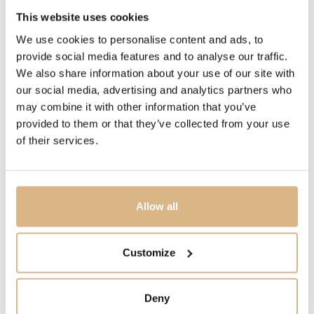
This website uses cookies
POPIS
We use cookies to personalise content and ads, to
Šperky Happy Diamonds sú rovnako jedinečné ako
provide social media features and to analyse our traffic.
hravé. Tancujúce diamanty sú úplne voľné medzi dvoma
We also share information about your use of our site with
zafírovými kryštálmi, čo im umožňuje pohybovať sa bez
our social media, advertising and analytics partners who
obmedzenia a týmto pohybom zvýrazniť ich prirodzený
may combine it with other information that you’ve
lesk. Malé diamanty dokážu veľké veci.
provided to them or that they’ve collected from your use
of their services.
MODELOVÉ ČÍSLO
83A114-0001
Allow all
CENA
3.440
€
Customize
STAV
Deny
SKLADOM