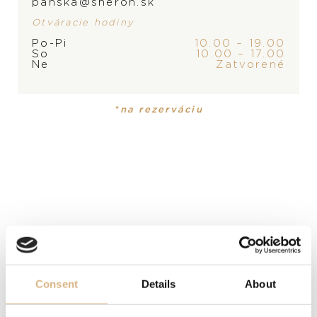
panska@sheron.sk
Otváracie hodiny
Po-Pi
10.00 – 19.00
So
10.00 – 17.00
ZNAČKA
Ne
Zatvorené
*na rezerváciu
PRODUKT
KOLEKCIA
Náušnice
Happy Diamonds
MATERIÁL
18-karátové žlté zlato
DRAHOKAM
Consent
Details
About
biele diamanty