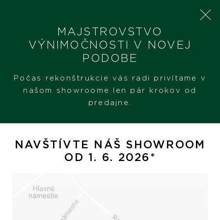
MAJSTROVSTVO
VÝNIMOČNOSTI V NOVEJ
PODOBE
SHERON
PRODUKTY
CHOPARD HAPPY DIAMOND
Počas rekonštrukcie vás radi privítame v
našom showroome len pár krokov od
predajne.
Chopard Happy Diamond
NAVŠTÍVTE NÁŠ SHOWROOM
OD 1. 6. 2026*