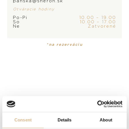
panska@sheron.sk
Otváracie hodiny
Po-Pi
10.00 – 19.00
So
10.00 – 17.00
ZNAČKA
Ne
Zatvorené
PRODUKT NIE JE
MOMENTÁLNE SKLADOM,
*na rezerváciu
KONTAKTUJTE
PREDAJŇU
PRODUKT
KOLEKCIA
Náhrdelník
,
Prívesok
Happy Hearts
MATERIÁL
18-karátové ružové zlato
DRAHOKAM
Consent
Details
About
biele diamanty, pohyblivé diamanty