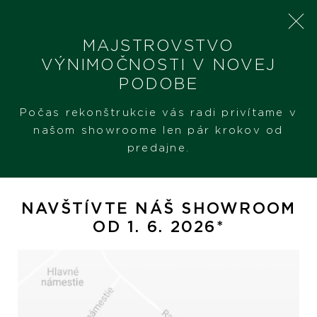
MAJSTROVSTVO
VÝNIMOČNOSTI V NOVEJ
PODOBE
SHERON
PRODUKTY
CHOPARD HAPPY HEARTS
Počas rekonštrukcie vás radi privítame v
našom showroome len pár krokov od
predajne.
Chopard Happy Hearts
NAVŠTÍVTE NÁŠ SHOWROOM
OD 1. 6. 2026*