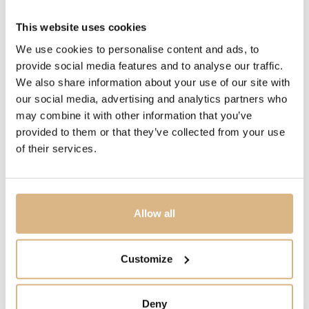
POPIS
This website uses cookies
Chopard, šperkársky majster s veľkým srdcom, vždy
We use cookies to personalise content and ads, to
provide social media features and to analyse our traffic.
považoval veľkodušnosť a láskavosť za svoje základné
We also share information about your use of our site with
hodnoty. Kolekcia Happy Hearts spája ženy s veľkým
our social media, advertising and analytics partners who
srdcom po celom svete.
may combine it with other information that you’ve
Pretože malé diamanty robia veľké veci.
provided to them or that they’ve collected from your use
of their services.
MODELOVÉ ČÍSLO
797482-5009
Allow all
CENA
8.040
€
Customize
STAV
Deny