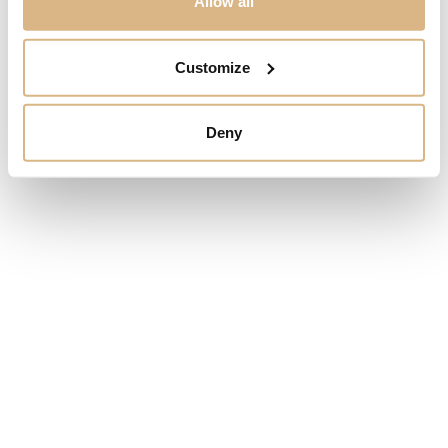
Allow all
Customize
Deny
Baraka Cyborg Ceramic
Baraka Fiber
1.320
€
450
€