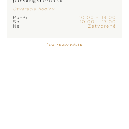
panska@sheron.sk
Otváracie hodiny
Po-Pi
10.00 – 19.00
So
10.00 – 17.00
Ne
Zatvorené
*na rezerváciu
Baraka Privé
Baraka Privé
2.120
€
1.210
€