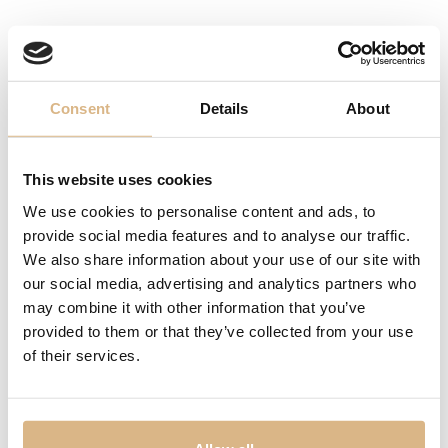
Consent
Details
About
This website uses cookies
Chopard My Happy
Pomellato Iconica
We use cookies to personalise content and ads, to
Hearts
3.200
€
provide social media features and to analyse our traffic.
2.130
€
We also share information about your use of our site with
our social media, advertising and analytics partners who
may combine it with other information that you’ve
provided to them or that they’ve collected from your use
of their services.