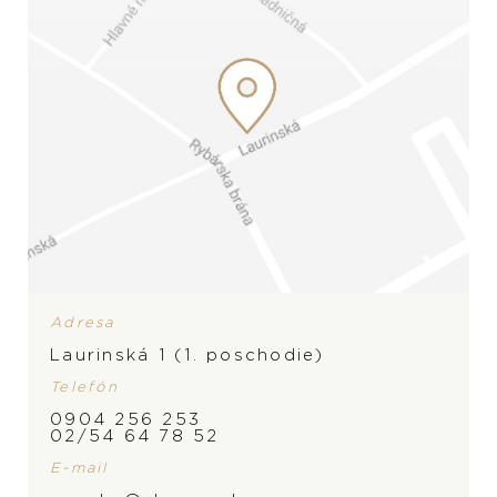
Snubné prstene
Doplnky
PREZERAŤ
PREZERAŤ
ZNAČKA
Adresa
Laurinská 1 (1. poschodie)
Telefón
0904 256 253
02/54 64 78 52
E-mail