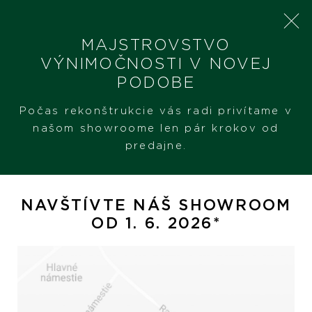
MAJSTROVSTVO
VÝNIMOČNOSTI V NOVEJ
PODOBE
SHERON
ŠPERKY
PRÍVESOK
Počas rekonštrukcie vás radi privítame v
našom showroome len pár krokov od
predajne.
Prívesok
NAVŠTÍVTE NÁŠ SHOWROOM
OD 1. 6. 2026*
Hodinky
Šperky
PREZERAŤ
PREZERAŤ