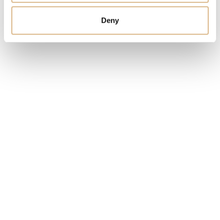
CENA
9.610
€
Deny
STAV
SKLADOM
MÁM ZÁUJEM
Obľúbené produkty
našich zákazníkov