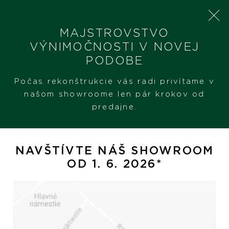
MAJSTROVSTVO
VÝNIMOČNOSTI V NOVEJ
PODOBE
SHERON
PRODUKTY
CHOPARD HAPPY DIAMONDS THEMES – SUN, MOON &
Počas rekonštrukcie vás radi privítame v
STARS
našom showroome len pár krokov od
predajne.
Chopard Happy Diamonds
Themes – Sun, Moon & Stars
NAVŠTÍVTE NÁŠ SHOWROOM
OD 1. 6. 2026*