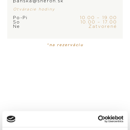
panska@sheron.sk
Otváracie hodiny
Po-Pi
10.00 – 19.00
So
10.00 – 17.00
Ne
Zatvorené
ZNAČKA
*na rezerváciu
PRODUKT NIE JE
MOMENTÁLNE SKLADOM,
KONTAKTUJTE
PREDAJŇU
PRODUKT
KOLEKCIA
Náhrdelník
Happy Diamonds
MATERIÁL
18-karátové ružové a biele zlato
DRAHOKAM