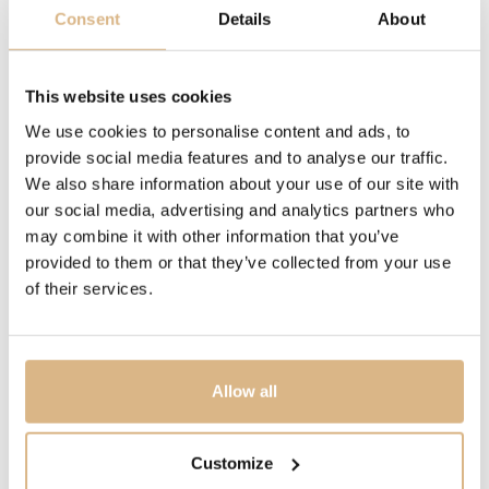
Consent
Details
About
pohyblivé diamanty
DĹŽKA
This website uses cookies
60 cm
We use cookies to personalise content and ads, to
provide social media features and to analyse our traffic.
POPIS
We also share information about your use of our site with
our social media, advertising and analytics partners who
Šperky Happy Diamonds sú jedinečné a zároveň hravé.
may combine it with other information that you’ve
Tancujúce diamanty medzi dvoma zafírovými sklíčkami
provided to them or that they’ve collected from your use
sú úplne voľné, čo im umožňuje pohybovať sa bez
of their services.
obmedzenia a zvýrazniť tak ich neodmysliteľnú iskru.
Malé diamanty robia veľké veci.
Allow all
MODELOVÉ ČÍSLO
799450-1201
Customize