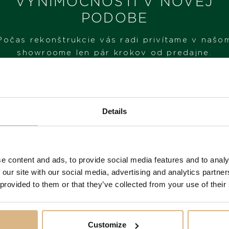
VÝNIMOČNOSTI V NOVEJ
PODOBE
Počas rekonštrukcie vás radi privítame v našo
showroome len pár krokov od predajne.
NAVŠTÍVTE NÁŠ SHOWROOM
Details
OD 1. 6. 2026*
e content and ads, to provide social media features and to analy
 produkty našich z
 our site with our social media, advertising and analytics partn
 provided to them or that they’ve collected from your use of their
Customize