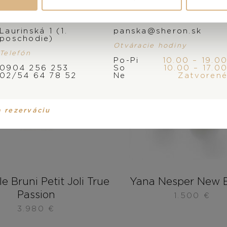
Adresa
E-mail
Laurinská 1 (1.
panska@sheron.sk
poschodie)
Otváracie hodiny
Telefón
Po-Pi
10.00 – 19.0
0904 256 253
So
10.00 – 17.0
02/54 64 78 52
Ne
Zatvoren
a rezerváciu
e Bruni Petit Joli True
Yana Nesper New B
Passion
1.500
€
3.980
€