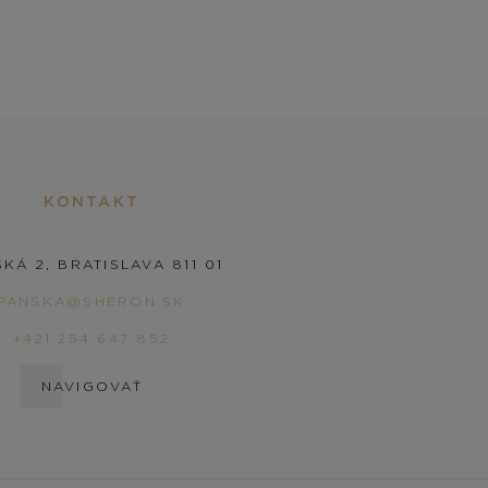
KONTAKT
KÁ 2, BRATISLAVA 811 01
PANSKA@SHERON.SK
+421 254 647 852
NAVIGOVAŤ