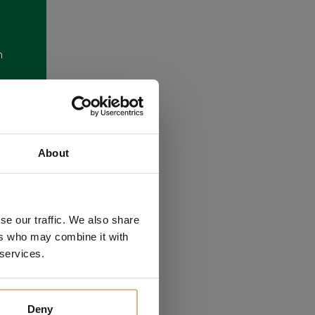
m
About
se our traffic. We also share
ákazníkov
ers who may combine it with
 services.
Deny