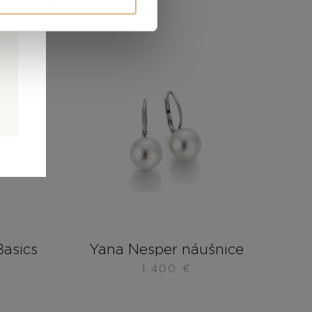
0
0
é
asics
Yana Nesper náušnice
1.400
€