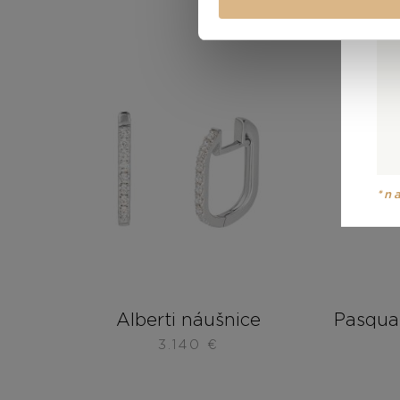
*n
Alberti náušnice
Pasqual
3.140
€