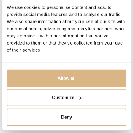
hravé. Tancujúce diamanty sú úplne voľné medzi dvoma
We use cookies to personalise content and ads, to
zafírovými kryštálmi, čo im umožňuje pohybovať sa bez
provide social media features and to analyse our traffic.
obmedzenia a týmto pohybom zvýrazniť ich prirodzený
We also share information about your use of our site with
lesk. Malé diamanty dokážu veľké veci.
our social media, advertising and analytics partners who
may combine it with other information that you’ve
provided to them or that they’ve collected from your use
MODELOVÉ ČÍSLO
of their services.
799450-9701
CENA
Allow all
13.500
€
Customize
STAV
SKLADOM
Deny
MÁM ZÁUJEM