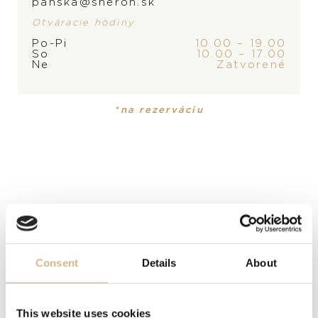
panska@sheron.sk
Otváracie hodiny
PRODUKT
KOLEKCIA
Po-Pi
10.00 – 19.00
So
10.00 – 17.00
Náhrdelník
Happy Diamonds
Ne
Zatvorené
MATERIÁL
*na rezerváciu
18-karátové ružové a biele zlato
DRAHOKAM
biele diamanty
DĹŽKA
60 cm
Consent
Details
About
POPIS
Šperky Happy Diamonds sú rovnako jedinečné ako
This website uses cookies