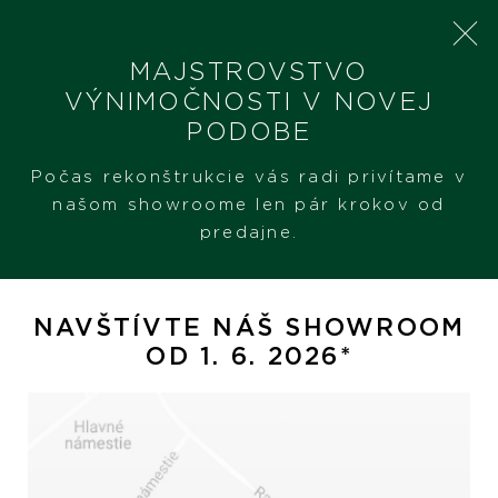
MAJSTROVSTVO
VÝNIMOČNOSTI V NOVEJ
PODOBE
SHERON
PRODUKTY
CHOPARD HAPPY DIAMONDS
Počas rekonštrukcie vás radi privítame v
našom showroome len pár krokov od
predajne.
chopard Happy Diamonds
NAVŠTÍVTE NÁŠ SHOWROOM
OD 1. 6. 2026*