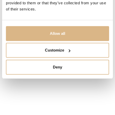
provided to them or that they’ve collected from your use
CENA
of their services.
5.400
€
STAV
Allow all
SKLADOM
Customize
MÁM ZÁUJEM
Deny
Obľúbené produkty
našich zákazníkov