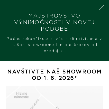
MAJSTROVSTVO
VÝNIMOČNOSTI V NOVEJ
PODOBE
SHERON
PRODUKTY
YANA NESPER OPEN MIND
Počas rekonštrukcie vás radi privítame v
našom showroome len pár krokov od
predajne.
Yana Nesper Open Mind
NAVŠTÍVTE NÁŠ SHOWROOM
OD 1. 6. 2026*