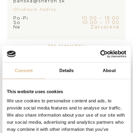
panska@sheron.sk
Otváracie hodiny
PRODUKT
KOLEKCIA
Po-Pi
10.00 – 19.00
Náhrdelník
Open Mind
So
10.00 – 17.00
Ne
Zatvorené
MATERIÁL
18-karátové žlté zlato
*na rezerváciu
DRAHOKAM
Consent
Details
About
Akoya perla
DĹŽKA
This website uses cookies
40+16+20 cm
We use cookies to personalise content and ads, to
provide social media features and to analyse our traffic.
MODELOVÉ ČÍSLO
We also share information about your use of our site with
our social media, advertising and analytics partners who
AP135-7
may combine it with other information that you’ve