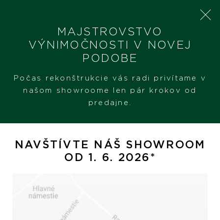
MAJSTROVSTVO
VÝNIMOČNOSTI V NOVEJ
PODOBE
SHERON
PRODUKTY
YANA NESPER EYECATCHER
Počas rekonštrukcie vás radi privítame v
našom showroome len pár krokov od
predajne.
Yana Nesper Eyecatcher
NAVŠTÍVTE NÁŠ SHOWROOM
OD 1. 6. 2026*