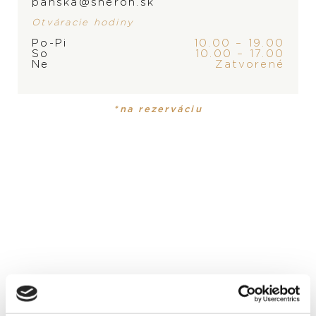
panska@sheron.sk
Otváracie hodiny
Po-Pi
10.00 – 19.00
ZNAČKA
So
10.00 – 17.00
Ne
Zatvorené
*na rezerváciu
PRODUKT
KOLEKCIA
Náhrdelník
Eyecatcher
MATERIÁL
18-karátové biele zlato
DRAHOKAM
tahitská perla
DĹŽKA