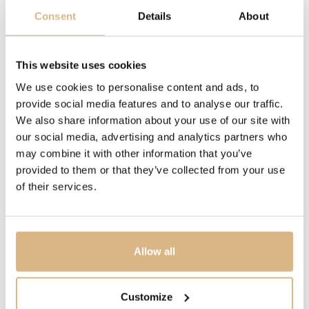
130 cm
Consent
Details
About
POPIS
This website uses cookies
Ohňostroj tých najkrajších a najvzácnejších tahitských
We use cookies to personalise content and ads, to
perál nachádza svoje dôstojné miesto v podobe
provide social media features and to analyse our traffic.
dychberúcich šperkov. Ako najdlhší z náhrdelníkov
We also share information about your use of our site with
značky Yana Nesper, ponúka tento kúsok nekonečný
our social media, advertising and analytics partners who
rad tahitských perál. Perly v odtieňoch tmavej, zelenej,
may combine it with other information that you’ve
sivej až po uhlovo modrú sú tak nádherné, že tento
provided to them or that they’ve collected from your use
perlový náhrdelník je vrcholom luxusu.
of their services.
MODELOVÉ ČÍSLO
Allow all
UN113-7
Customize
CENA