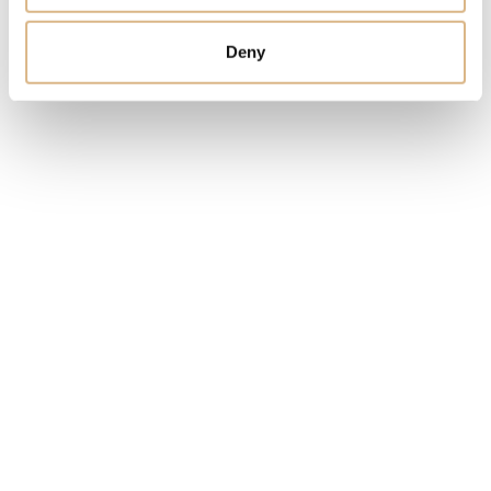
10.600
€
Deny
STAV
SKLADOM
MÁM ZÁUJEM
Obľúbené produkty
našich zákazníkov