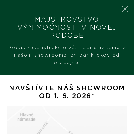
MAJSTROVSTVO
VÝNIMOČNOSTI V NOVEJ
PODOBE
SHERON
PRODUKTY
POMELLATO POM POM DOT
Počas rekonštrukcie vás radi privítame v
našom showroome len pár krokov od
predajne.
Pomellato Pom Pom Dot
NAVŠTÍVTE NÁŠ SHOWROOM
OD 1. 6. 2026*