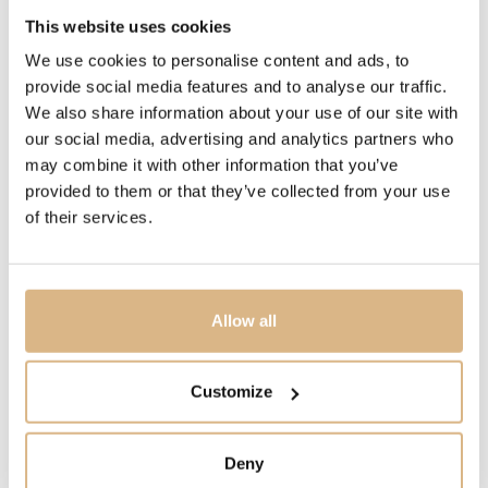
This website uses cookies
POLODRAHOKAM
We use cookies to personalise content and ads, to
biela-siva perleť
provide social media features and to analyse our traffic.
We also share information about your use of our site with
our social media, advertising and analytics partners who
FUNKCIE
may combine it with other information that you’ve
obojstranný
provided to them or that they’ve collected from your use
of their services.
MODELOVÉ ČÍSLO
PCC4030O7WHRDB0MP-42
Allow all
CENA
2.650
€
Customize
STAV
SKLADOM
Deny