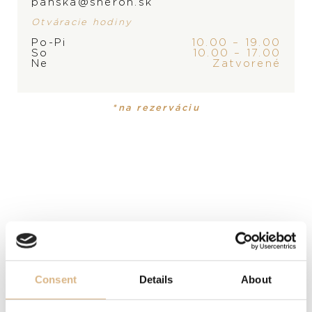
panska@sheron.sk
Otváracie hodiny
Po-Pi
10.00 – 19.00
ZNAČKA
So
10.00 – 17.00
Ne
Zatvorené
*na rezerváciu
PRODUKT
KOLEKCIA
Náhrdelník
Pom Pom Dot
MATERIÁL
18-karátové ružové zlato
Consent
Details
About
DRAHOKAM
biele diamanty