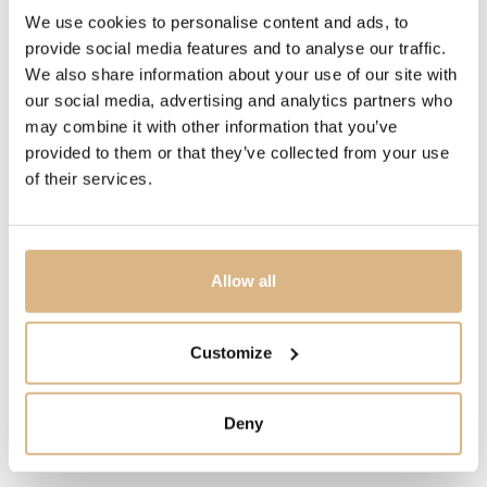
We use cookies to personalise content and ads, to
Náušnice Nudo Gelé sú z 18-karátového ružového a
provide social media features and to analyse our traffic.
bieleho zlata, jeho príťažlivá zelená farba je určená
We also share information about your use of our site with
citrónovým kremeňom (10.4 ct).
our social media, advertising and analytics partners who
may combine it with other information that you’ve
provided to them or that they’ve collected from your use
MODELOVÉ ČÍSLO
of their services.
POB2010_O6000_SQLCP
CENA
Allow all
3.500
€
STAV
Customize
SKLADOM
Deny
MÁM ZÁUJEM