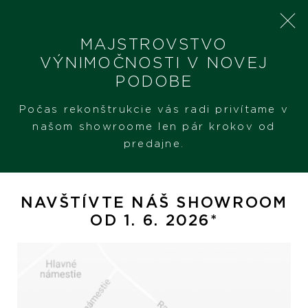
MAJSTROVSTVO
VÝNIMOČNOSTI V NOVEJ
PODOBE
SHERON
PRODUKTY
POMELLATO NUDO GELÉ
Počas rekonštrukcie vás radi privítame v
našom showroome len pár krokov od
predajne.
Pomellato Nudo Gelé
NAVŠTÍVTE NÁŠ SHOWROOM
OD 1. 6. 2026*