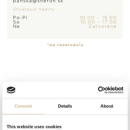
panska@sheron.sk
Otváracie hodiny
PRODUKT NIE JE
Po-Pi
10.00 – 19.00
PRODUKT
KOLEKCIA
So
10.00 – 17.00
MOMENTÁLNE SKLADOM,
Ne
Zatvorené
Náušnice
Nudo
Gelé
KONTAKTUJTE
PREDAJŇU
*na rezerváciu
MATERIÁL
18-karátové ružové zlato
POLODRAHOKAM
kremeň
POPIS
Pomellato prináša novú, rafinovanú techniku ​​
Consent
Details
About
obľúbeného Nuda v kolekcii Nudo Gelé, ktorá teraz
ponúka ďalšie tri lákavé farebné drahokamy s matným
This website uses cookies
povrchom.