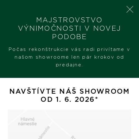
MAJSTROVSTVO
VÝNIMOČNOSTI V NOVEJ
PODOBE
SHERON
PRODUKTY
PASQUALE BRUNI PETIT JOLI LUNAIRE
Počas rekonštrukcie vás radi privítame v
našom showroome len pár krokov od
predajne.
Pasquale Bruni Petit Joli
Lunaire
NAVŠTÍVTE NÁŠ SHOWROOM
OD 1. 6. 2026*