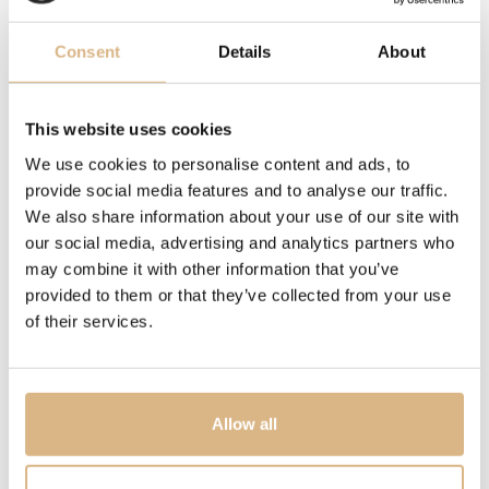
ktorý rozkvitá na vašom zápästí. Navrhnutý pre ženy so
slobodnou dušou, stelesňuje hlboké spojenie medzi
Consent
Details
About
prírodou a ženskou energiou. Jemné kvety v odtieňoch
zeme, neba a vesmíru nesú farby s odvážnym, no
zároveň nežným charakterom. Silu mu dodáva mesačný
This website uses cookies
kameň, ktorého energia sa znásobuje v spojení s
We use cookies to personalise content and ads, to
drahokamami ako zelený achát, perleť, ónyx a ružový
provide social media features and to analyse our traffic.
chalcedón. Tieto kamene nás vedú k hlbokému
We also share information about your use of our site with
prežívaniu emócií, k oslobodeniu a návratu k sebe samej
our social media, advertising and analytics partners who
prostredníctvom krásy. Zelený achát je kameňom
may combine it with other information that you’ve
ochrany a symbolom krásy stvorenia. Perleť je
provided to them or that they’ve collected from your use
zosobnením ženskej energie v jej najušľachtilejšej
of their services.
podobe. Ónyx, sila zeme, je symbolom ženskej odvahy a
odhodlania.
Allow all
MODELOVÉ ČÍSLO
16682R