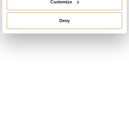
Customize
CENA
Deny
3.650
€
STAV
SKLADOM
MÁM ZÁUJEM
Obľúbené produkty
našich zákazníkov