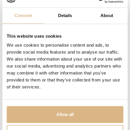
Hodinky OMEGA De Ville Prestige stelesňujú nadčasovú
eleganciu a klasický dizajn kolekcie. Puzdro z
Consent
Details
About
nehrdzavejúcej ocele v kombinácii s 18K Sedna™ zlatom
dopĺňa jemný PVD ružovo-šedý ciferník s pieskovou
This website uses cookies
štruktúrou a kryštálovým efektom. Harmonický vzhľad
podčiarkujú ručičky v odtieni Sedna™ zlata a striedanie
We use cookies to personalise content and ads, to
rímskych číslic s diamantovými indexmi osadenými v 18K
provide social media features and to analyse our traffic.
Sedna™ zlate. Minimalistický charakter dopĺňa decentná
We also share information about your use of our site with
our social media, advertising and analytics partners who
minútová škála a reliéfny medailón boha Chronosa na
may combine it with other information that you’ve
zadnej strane puzdra. Hodinky sú osadené na
provided to them or that they’ve collected from your use
elegantnom koženom remienku v taupe odtieni a
of their services.
poháňané quartzovým kalibrom OMEGA 4061 s dlhou
životnosťou batérie.
Allow all
MODELOVÉ ČÍSLO
434.23.30.60.52.001