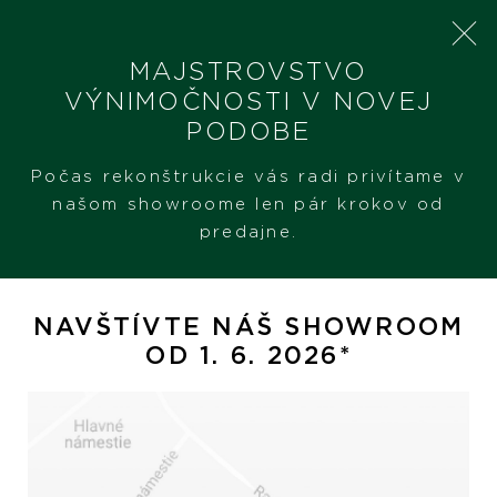
MAJSTROVSTVO
VÝNIMOČNOSTI V NOVEJ
PODOBE
SHERON
PRODUKTY
OMEGA DE VILLE PRESTIGE
Počas rekonštrukcie vás radi privítame v
našom showroome len pár krokov od
predajne.
Omega De Ville Prestige
NAVŠTÍVTE NÁŠ SHOWROOM
OD 1. 6. 2026*