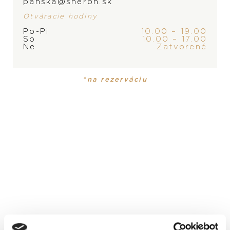
panska@sheron.sk
Otváracie hodiny
Po-Pi
10.00 – 19.00
So
10.00 – 17.00
Ne
Zatvorené
PRODUKT
KOLEKCIA
Dámske hodinky
De Ville Prestige
*na rezerváciu
MATERIÁL
ušľachtilá oceľ a 18-karátové Sedna™ zlato
DRAHOKAM
biele diamanty
ROZMER
30 mm
POPIS