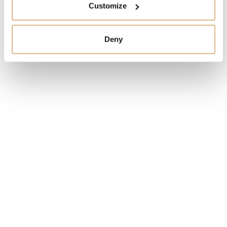
Customize
CENA
5.770
€
Deny
STAV
SKLADOM
MÁM ZÁUJEM
Obľúbené produkty
našich zákazníkov