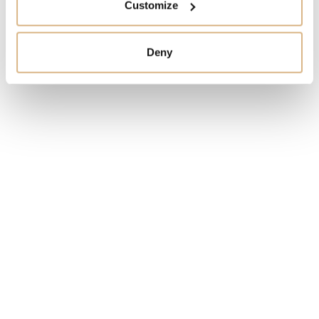
Customize
M2830A1S0-0001
CENA
Deny
5.170
€
STAV
SKLADOM
MÁM ZÁUJEM
Obľúbené produkty
našich zákazníkov