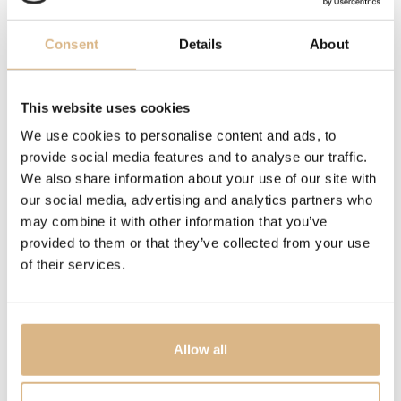
VODOTESNOSŤ
100 m
Consent
Details
About
INÉ
This website uses cookies
rezerva chodu 50 hodín
We use cookies to personalise content and ads, to
provide social media features and to analyse our traffic.
POPIS
We also share information about your use of our site with
TUDOR Royal prináša harmonické spojenie elegantného
our social media, advertising and analytics partners who
dizajnu a každodenného komfortu. Perleťový ciferník
may combine it with other information that you’ve
dodáva 30 mm oceľovému modelu jemný charakter,
provided to them or that they’ve collected from your use
zatiaľ čo integrovaný náramok vytvára dokonale plynulú
of their services.
siluetu. Precízne spracovaná luneta s ostrými leštenými
detailmi a Manufacture Calibre MT5201 podčiarkujú
moderný výraz hodiniek s nadčasovou estetikou.
Allow all
MODELOVÉ ČÍSLO