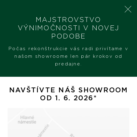
MAJSTROVSTVO
VÝNIMOČNOSTI V NOVEJ
PODOBE
SHERON
PRODUKTY
TUDOR ROYAL
Počas rekonštrukcie vás radi privítame v
našom showroome len pár krokov od
predajne.
Tudor Royal
NAVŠTÍVTE NÁŠ SHOWROOM
OD 1. 6. 2026*