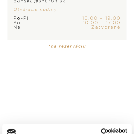
panska@sheron.sk
Otváracie hodiny
Po-Pi
10.00 – 19.00
So
10.00 – 17.00
Ne
Zatvorené
PRODUKT
KOLEKCIA
Dámske hodinky
Royal
*na rezerváciu
MATERIÁL
ušľachtilá oceľ
ČÍSELNÍK
perleťový s diamantmi
ROZMER
30 mm