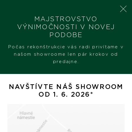
MAJSTROVSTVO
VÝNIMOČNOSTI V NOVEJ
PODOBE
SHERON
PRODUKTY
OMEGA DE VILLE PRESTIGE 32.7 MM
Počas rekonštrukcie vás radi privítame v
našom showroome len pár krokov od
predajne.
Omega De Ville Prestige
32.7 mm
NAVŠTÍVTE NÁŠ SHOWROOM
OD 1. 6. 2026*