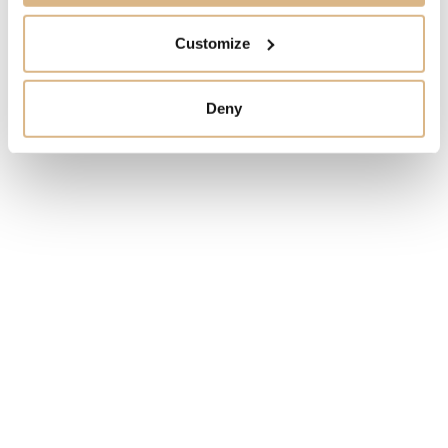
MODELOVÉ ČÍSLO
Customize
424.10.33.20.53.001
CENA
Deny
4.500
€
STAV
NA OBJEDNÁVKU
MÁM ZÁUJEM
Obľúbené produkty
našich zákazníkov