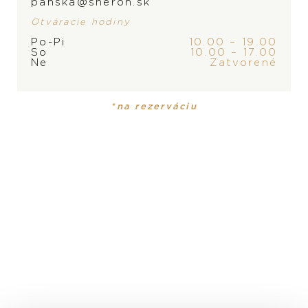
panska@sheron.sk
Otváracie hodiny
Po-Pi
10.00 – 19.00
So
10.00 – 17.00
Ne
Zatvorené
PRODUKT
KOLEKCIA
*na rezerváciu
Dámske hodinky
De Ville
MATERIÁL
ušľachtilá oceľ
REMIENOK
ušľachtilá oceľ
ROZMER
32,7 mm