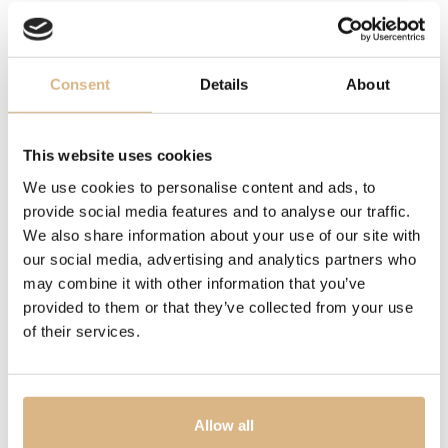
DRAHOKAM
biele diamanty
Consent
Details
About
FUNKCIE
ukazovateľ dátumu
This website uses cookies
We use cookies to personalise content and ads, to
VODOTESNOSŤ
provide social media features and to analyse our traffic.
30 m
We also share information about your use of our site with
our social media, advertising and analytics partners who
may combine it with other information that you’ve
POPIS
provided to them or that they’ve collected from your use
Omega De Ville Prestige 32.7 mm sú elegantné dámske
of their services.
hodinky s certifikátom COSC, ktoré sú vyrobené z
ušľachtilej ocele, pričom modrý číselník je po obvode
doplnený diamantmi.
Allow all