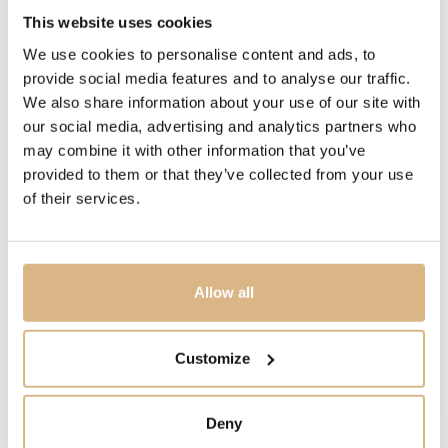
DRAHOKAM
This website uses cookies
biele diamanty, čierne diamanty
We use cookies to personalise content and ads, to
provide social media features and to analyse our traffic.
POPIS
We also share information about your use of our site with
Krížik – najuniverzálnejší z jednoduchých symbolických
our social media, advertising and analytics partners who
znakov. Už od najstarších čias používaný ako ozdobný
may combine it with other information that you’ve
motív, symbol či magické znamenie.
provided to them or that they’ve collected from your use
of their services.
MODELOVÉ ČÍSLO
5175/A
Allow all
CENA
750
€
Customize
STAV
Deny
SKLADOM