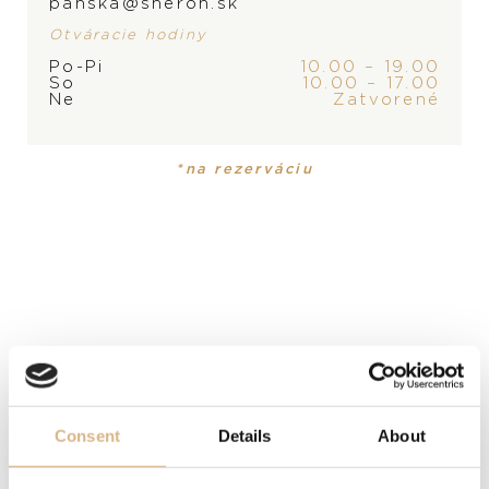
panska@sheron.sk
Otváracie hodiny
Po-Pi
10.00 – 19.00
ZNAČKA
So
10.00 – 17.00
Ne
Zatvorené
PRODUKT NIE JE
MOMENTÁLNE SKLADOM,
*na rezerváciu
KONTAKTUJTE
PREDAJŇU
PRODUKT
KOLEKCIA
Prsteň
Positano
MATERIÁL
18-karátové ružové zlato
Consent
Details
About