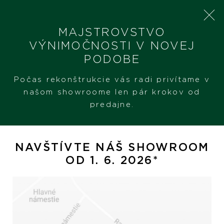
MAJSTROVSTVO
VÝNIMOČNOSTI V NOVEJ
PODOBE
SHERON
PRODUKTY
ALBERTI POSITANO
Počas rekonštrukcie vás radi privítame v
našom showroome len pár krokov od
predajne.
Alberti Positano
NAVŠTÍVTE NÁŠ SHOWROOM
OD 1. 6. 2026*