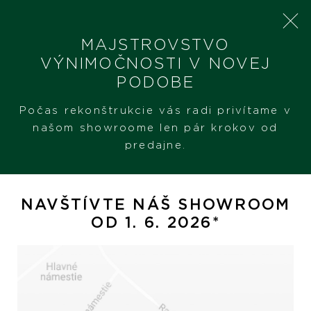
MAJSTROVSTVO
VÝNIMOČNOSTI V NOVEJ
PODOBE
SHERON
PRODUKTY
POMELLATO NUDO PETIT
Počas rekonštrukcie vás radi privítame v
našom showroome len pár krokov od
predajne.
Pomellato Nudo Petit
NAVŠTÍVTE NÁŠ SHOWROOM
OD 1. 6. 2026*