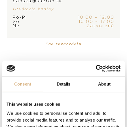
panska@sheron.sk
Otváracie hodiny
Po-Pi
10.00 – 19.00
PRODUKT
KOLEKCIA
So
10.00 – 17.00
Ne
Zatvorené
Prsteň
Nudo
*na rezerváciu
POPIS
Nudo je aj naďalej charakteristickým dizajnom Pomellato,
ktorý sa vyznačuje žiarivými farbami. Nový prsteň je
okamžite rozpoznateľný v úplne novej dvojkombinácii:
ametyst a nefrit s ametystovou dlažbou.
Consent
Details
About
Prsteň z 18-karátového ružového a bieleho zlata, 1
ametyst, 1 nefrit (4,9 ct), 32 ametystov (0,4 ct) na 18-
karátovom čiernom ródiovanom ružovom zlate.
This website uses cookies
Veľkosť: 53
We use cookies to personalise content and ads, to
provide social media features and to analyse our traffic.
We also share information about your use of our site with