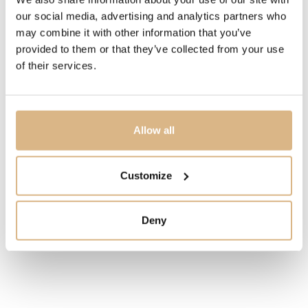
MODELOVÉ ČÍSLO
our social media, advertising and analytics partners who
PAC3000O6BKROI0GL
may combine it with other information that you’ve
provided to them or that they’ve collected from your use
of their services.
CENA
3.300
€
STAV
Allow all
SKLADOM
Customize
MÁM ZÁUJEM
Deny
Obľúbené produkty
našich zákazníkov