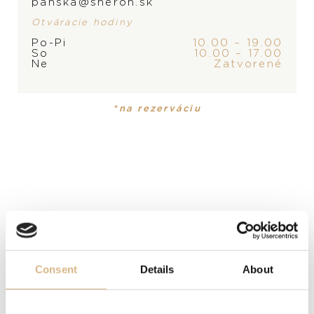
panska@sheron.sk
Otváracie hodiny
Po-Pi
10.00 – 19.00
PRODUKT NIE JE
ZNAČKA
So
10.00 – 17.00
Ne
Zatvorené
MOMENTÁLNE SKLADOM,
KONTAKTUJTE
PREDAJŇU
*na rezerváciu
PRODUKT
KOLEKCIA
Náušnice
Charmant
MATERIÁL
18-karátové žlté zlato
DRAHOKAM
Akoya perla, modrý zafír
Consent
Details
About
POPIS