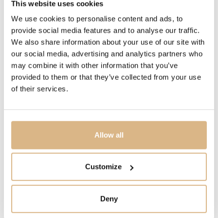
This website uses cookies
Jemné náušnice s perlami Akoya prinesú do každého
We use cookies to personalise content and ads, to
outfitu štýl a eleganciu. Žlté zlato sa jemne obtáča
provide social media features and to analyse our traffic.
okolo ucha, zatiaľ čo perly vyniknú svojím jemným
We also share information about your use of our site with
leskom. Výnimočný tvar náušníc dodáva šperku
our social media, advertising and analytics partners who
unikátnosť a sofistikovanosť.
may combine it with other information that you’ve
provided to them or that they’ve collected from your use
of their services.
MODELOVÉ ČÍSLO
CH15
CENA
Allow all
1.600
€
Customize
STAV
SKLADOM
Deny