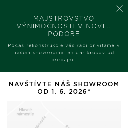
MAJSTROVSTVO
VÝNIMOČNOSTI V NOVEJ
PODOBE
SHERON
PRODUKTY
YANA NESPER CHARMANT
Počas rekonštrukcie vás radi privítame v
našom showroome len pár krokov od
predajne.
Yana Nesper Charmant
NAVŠTÍVTE NÁŠ SHOWROOM
OD 1. 6. 2026*