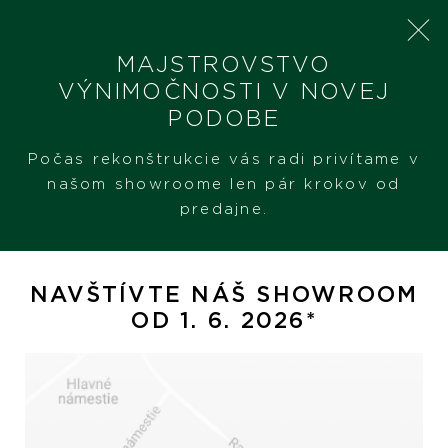
MAJSTROVSTVO
VÝNIMOČNOSTI V NOVEJ
PODOBE
SHERON
PRODUKTY
ULYSSE NARDIN DIVER AIR
Počas rekonštrukcie vás radi privítame v
našom showroome len pár krokov od
predajne.
Ulysse Nardin Diver AIR
NAVŠTÍVTE NÁŠ SHOWROOM
OD 1. 6. 2026*