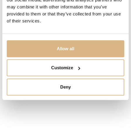
remienka a menej ako 46 g bez neho.
may combine it with other information that you’ve
Srdcom hodiniek je nový kaliber UN-374, ktorý váži
provided to them or that they’ve collected from your use
menej ako 10 g vďaka extrémnej skeletonizácii a
of their services.
trojuholníkovým mostíkom.
Telo hodiniek je vyrobené z titánu a doplnené o high-
tech materiály ako silikón, uhlíková fólia a Nylo®-Foil.
Výsledkom je mimoriadne ľahký, ale odolný nástroj s
Allow all
vodotesnosťou do 200 m a odolnosťou voči nárazom
až 5000 G.
Customize
Súčasťou balenia sú dva vymeniteľné ultraľahké
remienky, aby dokonale ladili s jeho ľahkou konštrukciou
a výkonnostným charakterom. Hodinky sú zároveň
Deny
kompatibilné s R-Strap aj klasickými gumovými
remienkami, čo umožňuje ešte väčšiu variabilitu.
MODELOVÉ ČÍSLO
3743-170-2A/0A