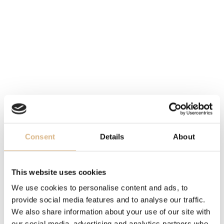
MOMENTÁLNE SKLADOM,
KONTAKTUJTE
PREDAJŇU
STROJČEK
kaliber UN-374
REMIENOK
textilný
VODOTESNOSŤ
200 m
Consent
Details
About
POPIS
Diver [AIR] – Najľahšie mechanické potápačské hodinky
This website uses cookies
na svete
We use cookies to personalise content and ads, to
Pre značku Ulysse Nardin neexistujú hranice – len nové
provide social media features and to analyse our traffic.
výzvy. Model Diver [AIR] z kolekcie Diver predstavuje
We also share information about your use of our site with
prevrat vo svete hodinárstva: váži len 52 g vrátane
our social media, advertising and analytics partners who