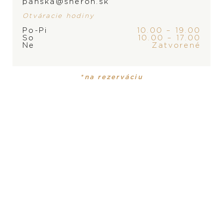
panska@sheron.sk
Otváracie hodiny
Po-Pi
10.00 – 19.00
So
10.00 – 17.00
ZNAČKA
Ne
Zatvorené
*na rezerváciu
PRODUKT
KOLEKCIA
Pánske hodinky
Diver
MATERIÁL
titán
ROZMER
PRODUKT NIE JE
44 mm