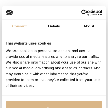
STROJČEK
MT5662-2U
INÉ
Consent
Details
About
rezerva chodu 65 hod.
POPIS
This website uses cookies
Nové hodinky TUDOR Monarch spájajú ikonický dizajn
We use cookies to personalise content and ads, to
provide social media features and to analyse our traffic.
značky s modernou eleganciou. Charakteristický ciferník
We also share information about your use of our site with
v odtieni tmavého champagne s kombináciou rímskych
our social media, advertising and analytics partners who
a arabských číslic odkazuje na historické modely
may combine it with other information that you’ve
TUDOR, zatiaľ čo precízne fazetované línie 39 mm
provided to them or that they’ve collected from your use
oceľového puzdra a náramku prinášajú súčasný výraz.
of their services.
O pohon sa stará Manufacture Calibre MT5662-2U s
precíznym spracovaním a výnimočným charakterom.
Hodinky, ktoré vzdávajú hold storočnej tradícii značky a
zároveň pôsobia moderne a sebavedomo