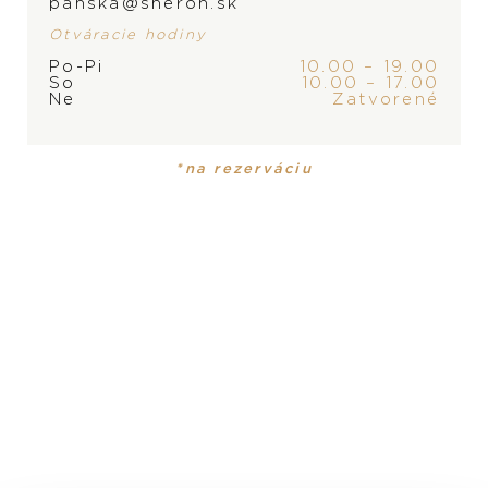
panska@sheron.sk
Otváracie hodiny
Po-Pi
10.00 – 19.00
So
10.00 – 17.00
Ne
Zatvorené
PRODUKT
KOLEKCIA
Pánske hodinky
Monarch
*na rezerváciu
MATERIÁL
ušľachtilá oceľ
PRODUKT NIE JE
MOMENTÁLNE SKLADOM,
ROZMER
KONTAKTUJTE
PREDAJŇU
39 mm
VODOTESNOSŤ
100 m