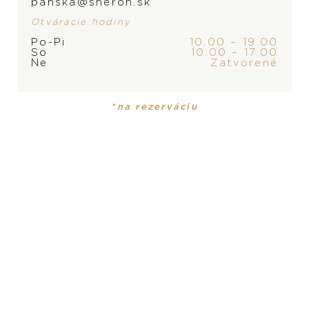
panska@sheron.sk
Otváracie hodiny
Po-Pi
10.00 – 19.00
ZNAČKA
So
10.00 – 17.00
Ne
Zatvorené
*na rezerváciu
PRODUKT
KOLEKCIA
Dámske hodinky
Black Bay
PRODUKT NIE JE
ČÍSELNÍK
MOMENTÁLNE SKLADOM,
čierny
KONTAKTUJTE
PREDAJŇU
ROZMER