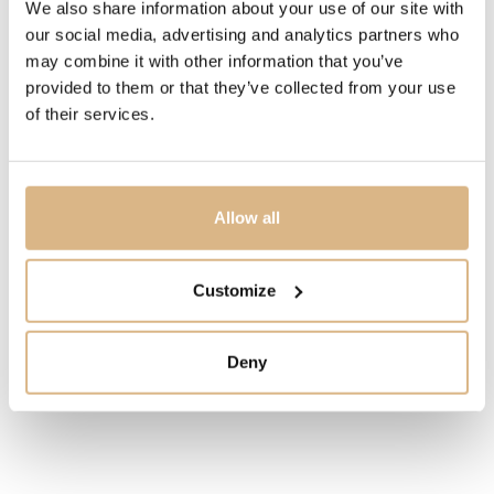
We also share information about your use of our site with
MODELOVÉ ČÍSLO
our social media, advertising and analytics partners who
may combine it with other information that you’ve
QESY14607D
provided to them or that they’ve collected from your use
of their services.
CENA
17.220
€
Allow all
STAV
SKLADOM
Customize
MÁM ZÁUJEM
Deny
Obľúbené produkty