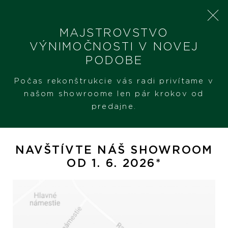
MAJSTROVSTVO
VÝNIMOČNOSTI V NOVEJ
PODOBE
SHERON
PRODUKTY
SHERON NÁUŠNICE
Počas rekonštrukcie vás radi privítame v
našom showroome len pár krokov od
predajne.
SHERON náušnice
NAVŠTÍVTE NÁŠ SHOWROOM
OD 1. 6. 2026*