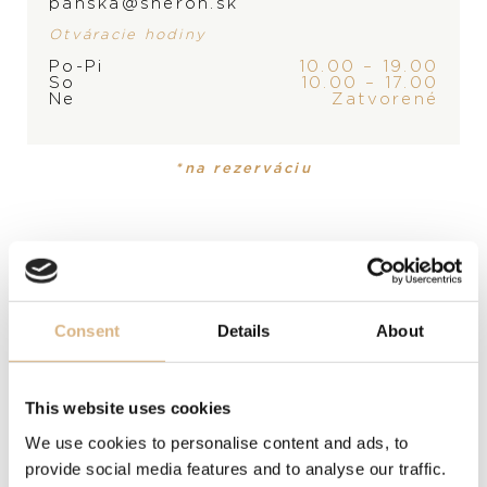
panska@sheron.sk
Otváracie hodiny
Po-Pi
10.00 – 19.00
ZNAČKA
So
10.00 – 17.00
Ne
Zatvorené
*na rezerváciu
PRODUKT
KOLEKCIA
Náušnice
Sheron
MATERIÁL
Consent
Details
About
18-karátové biele zlato
This website uses cookies
DRAHOKAM
We use cookies to personalise content and ads, to
36 bielych diamantov
provide social media features and to analyse our traffic.