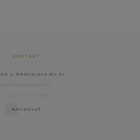
KONTAKT
KÁ 2, BRATISLAVA 811 01
PANSKA@SHERON.SK
+421 254 647 852
NAVIGOVAŤ