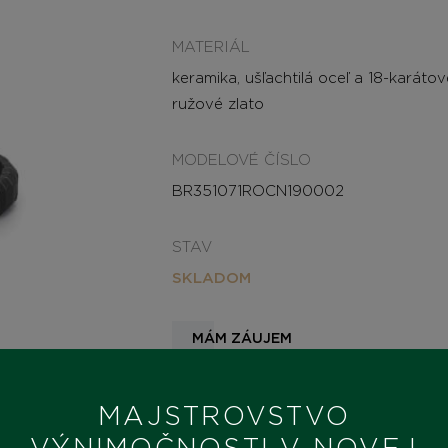
MATERIÁL
keramika, ušľachtilá oceľ a 18-karátov
ružové zlato
MODELOVÉ ČÍSLO
BR351071ROCN190002
STAV
SKLADOM
MÁM ZÁUJEM
MAJSTROVSTVO
VÝNIMOČNOSTI V NOVEJ