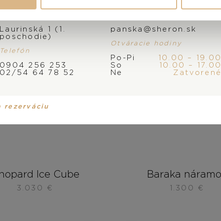
Adresa
E-mail
Laurinská 1 (1.
panska@sheron.sk
poschodie)
Otváracie hodiny
Telefón
Po-Pi
10.00 – 19.0
0904 256 253
So
10.00 – 17.0
02/54 64 78 52
Ne
Zatvoren
a rezerváciu
hopard Ice Cube
Baraka náram
3.030
€
1.300
€