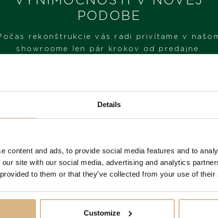
PODOBE
Počas rekonštrukcie vás radi privítame v našo
showroome len pár krokov od predajne.
NAVŠTÍVTE NÁŠ SHOWROOM
Details
OD 1. 6. 2026*
e content and ads, to provide social media features and to analy
 produkty našich z
 our site with our social media, advertising and analytics partn
 provided to them or that they’ve collected from your use of their
Customize