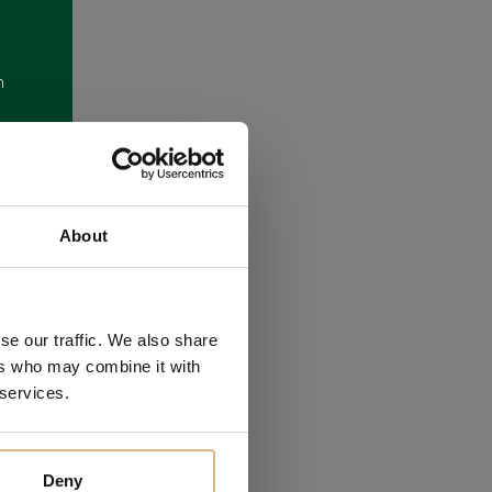
m
About
se our traffic. We also share
ákazníkov
ers who may combine it with
 services.
Deny