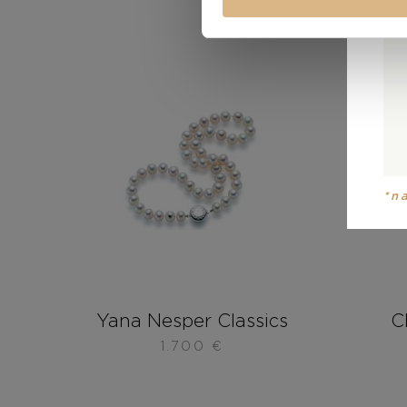
*n
Yana Nesper Classics
C
1.700
€