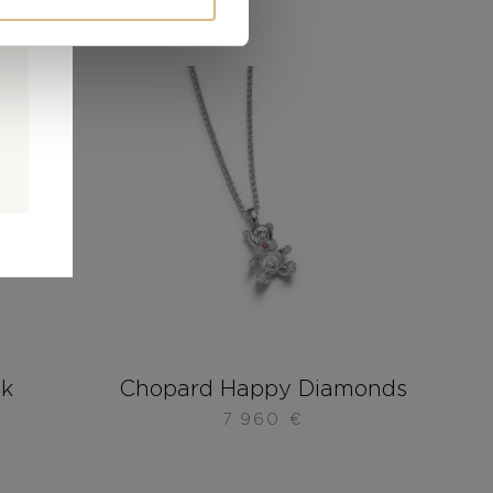
0
0
é
ok
Chopard Happy Diamonds
7.960
€