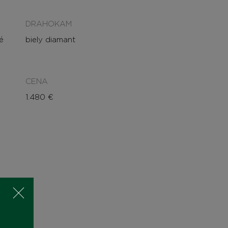
DRAHOKAM
é
biely diamant
CENA
1.480
€