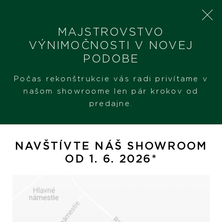
MAJSTROVSTVO
VÝNIMOČNOSTI V NOVEJ
PODOBE
SHERON
PRODUKTY
ROLEX DATEJUST 36
Počas rekonštrukcie vás radi privítame v
našom showroome len pár krokov od
predajne.
Rolex Datejust 36
NAVŠTÍVTE NÁŠ SHOWROOM
OD 1. 6. 2026*