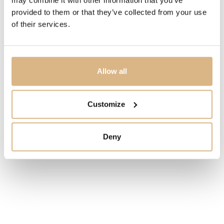
žltý Rolesor - kombinácia ocele Oystersteel a 18-
provided to them or that they’ve collected from your use
karátového žltého zlata
of their services.
MODELOVÉ ČÍSLO
126233-0021
Allow all
CENA
Customize
12.900
€
STAV
Deny
SKLADOM
MÁM ZÁUJEM