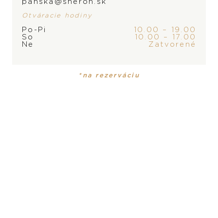
panska@sheron.sk
Otváracie hodiny
Po-Pi
10.00 – 19.00
So
10.00 – 17.00
Ne
Zatvorené
PRODUKT
KOLEKCIA
Pánske hodinky
Datejust
*na rezerváciu
ROZMER
36 mm
PRODUKT NIE JE
MATERIÁL
MOMENTÁLNE SKLADOM,
žltý Rolesor - kombinácia ocele Oystersteel a 18-
KONTAKTUJTE
PREDAJŇU
karátového žltého zlata
VODOTESNOSŤ
100 m