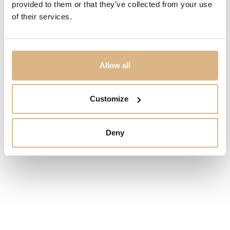
2.900
€
provided to them or that they’ve collected from your use
of their services.
STAV
SKLADOM
Allow all
MÁM ZÁUJEM
Customize
Deny
Obľúbené produkty
našich zákazníkov