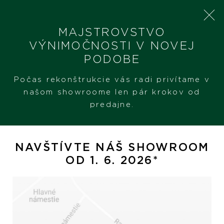
MAJSTROVSTVO
VÝNIMOČNOSTI V NOVEJ
PODOBE
SHERON
PRODUKTY
POMELLATO SABBIA
Počas rekonštrukcie vás radi privítame v
našom showroome len pár krokov od
predajne.
Pomellato Sabbia
NAVŠTÍVTE NÁŠ SHOWROOM
OD 1. 6. 2026*