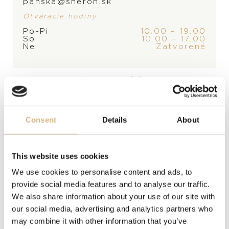
KONTAKTUJTE
PREDAJŇU
panska@sheron.sk
Otváracie hodiny
Po-Pi
10.00 – 19.00
PRODUKT
KOLEKCIA
So
10.00 – 17.00
Ne
Zatvorené
Náušnice
Sabbia
*na rezerváciu
MATERIÁL
18-karátové ružové zlato
Consent
Details
About
DRAHOKAM
hnedé diamanty
This website uses cookies
MODELOVÉ ČÍSLO
We use cookies to personalise content and ads, to
provide social media features and to analyse our traffic.
POB2042O7000DBR00
We also share information about your use of our site with
our social media, advertising and analytics partners who
CENA
may combine it with other information that you’ve