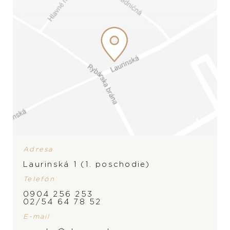
Adresa
Laurinská 1 (1. poschodie)
Telefón
ZNAČKA
PRODUKT NIE JE
0904 256 253
02/54 64 78 52
MOMENTÁLNE SKLADOM,
E-mail