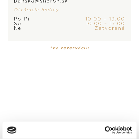
panska@sheron.sk
Otváracie hodiny
Po-Pi
10.00 – 19.00
So
10.00 – 17.00
ZNAČKA
Ne
Zatvorené
*na rezerváciu
PRODUKT
KOLEKCIA
Prsteň
Petit Joli
MATERIÁL
18-karátové ružové zlato
DRAHOKAM
biele diamanty, champagne diamanty
POLODRAHOKAM