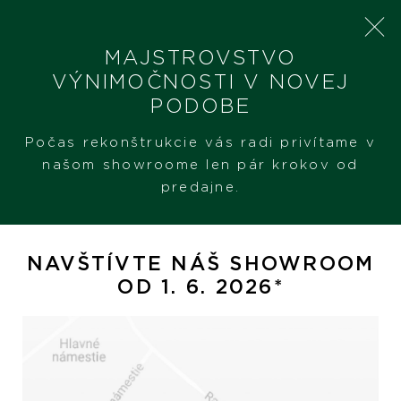
MAJSTROVSTVO
VÝNIMOČNOSTI V NOVEJ
PODOBE
SHERON
PRODUKTY
PASQUALE BRUNI PETIT JOLI
Počas rekonštrukcie vás radi privítame v
našom showroome len pár krokov od
predajne.
Pasquale Bruni Petit Joli
NAVŠTÍVTE NÁŠ SHOWROOM
OD 1. 6. 2026*