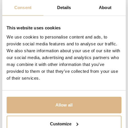
biely achát
Consent
Details
About
POPIS
This website uses cookies
Pasquale Bruni Petit Joli stelesňuje večné spojenie
We use cookies to personalise content and ads, to
medzi prírodou a ženami. Kvety, ktoré preberajú farby
provide social media features and to analyse our traffic.
oblohy, vesmíru a zeme, dodávajú život kytici snov.
We also share information about your use of our site with
Kolekcia je určená pre ženy, ktoré vždy hľadajú ideálnu
our social media, advertising and analytics partners who
rovnováhu. Sú sofistikované, ale prirodzené.
may combine it with other information that you’ve
Rozhodnuté, ale spontánne. Dramatické, ale pokojné.
provided to them or that they’ve collected from your use
Snívajú, ale zároveň zostávajú nohami pevne na zemi.
of their services.
Lunárnej bielej dáva teplo biely achát, ktorý predstavuje
mesiac a jeho stelesnenie svetla, priestoru a vzduchu.
Allow all
MODELOVÉ ČÍSLO
16118R
Customize