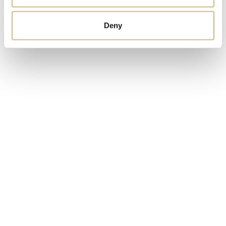
CENA
Deny
1.980
€
STAV
SKLADOM
MÁM ZÁUJEM
Obľúbené produkty
našich zákazníkov