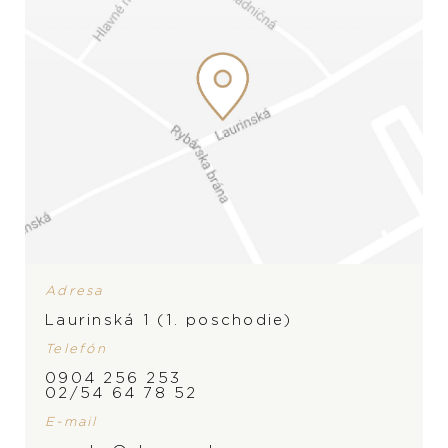
Adresa
PRODUKT NIE JE
Laurinská 1 (1. poschodie)
MOMENTÁLNE SKLADOM,
Telefón
ZNAČKA
KONTAKTUJTE
PREDAJŇU
0904 256 253
02/54 64 78 52
E-mail