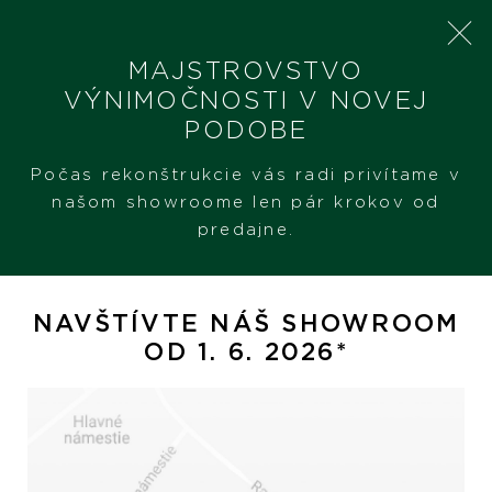
MAJSTROVSTVO
VÝNIMOČNOSTI V NOVEJ
PODOBE
SHERON
PRODUKTY
PASQUALE BRUNI I 4 ELEMENTI
Počas rekonštrukcie vás radi privítame v
našom showroome len pár krokov od
predajne.
Pasquale Bruni I 4 Elementi
NAVŠTÍVTE NÁŠ SHOWROOM
OD 1. 6. 2026*