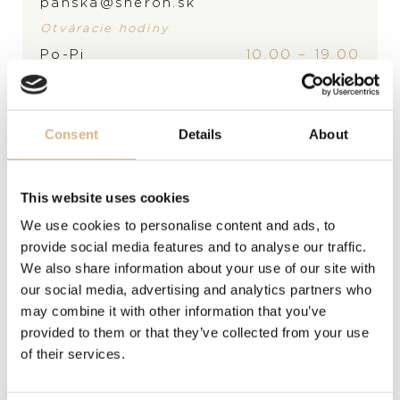
panska@sheron.sk
PRODUKT
KOLEKCIA
Otváracie hodiny
Náramok
I 4 Elementi
Po-Pi
10.00 – 19.00
So
10.00 – 17.00
Ne
Zatvorené
MATERIÁL
18-karátové ružové zlato, titán
Consent
Details
About
*na rezerváciu
MODELOVÉ ČÍSLO
16488TR
This website uses cookies
We use cookies to personalise content and ads, to
CENA
provide social media features and to analyse our traffic.
We also share information about your use of our site with
16.860
€
our social media, advertising and analytics partners who
may combine it with other information that you’ve
STAV
provided to them or that they’ve collected from your use
SKLADOM
of their services.