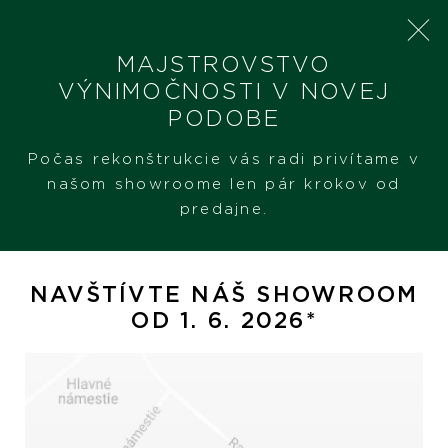
MAJSTROVSTVO
VÝNIMOČNOSTI V NOVEJ
PODOBE
SHERON
PRODUKTY
OMEGA SAILING
Počas rekonštrukcie vás radi privítame v
našom showroome len pár krokov od
predajne.
Omega Sailing
NAVŠTÍVTE NÁŠ SHOWROOM
OD 1. 6. 2026*