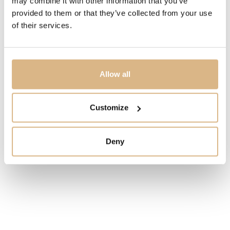
may combine it with other information that you’ve
provided to them or that they’ve collected from your use
CENA
of their services.
280
€
STAV
Allow all
SKLADOM
MÁM ZÁUJEM
Customize
Deny
Obľúbené produkty
našich zákazníkov