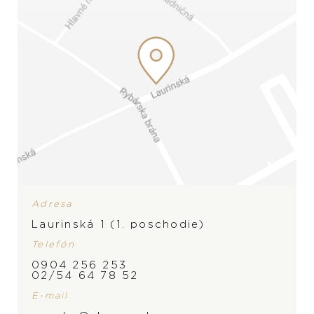
Adresa
Laurinská 1 (1. poschodie)
Telefón
ZNAČKA
0904 256 253
02/54 64 78 52
PRODUKT NIE JE
E-mail
MOMENTÁLNE SKLADOM,