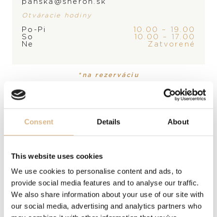
panska@sheron.sk
KONTAKTUJTE
PREDAJŇU
Otváracie hodiny
Po-Pi
10.00 – 19.00
So
10.00 – 17.00
Ne
Zatvorené
PRODUKT
KOLEKCIA
Náramok
Sailing
*na rezerváciu
MATERIÁL
ušľachtilá oceľ
Consent
Details
About
POPIS
Inšpiratívny Omega Sailing náramok z ušľachtilej ocele a
nylónu podporuje nadčasový námornícky štýl.
This website uses cookies
We use cookies to personalise content and ads, to
provide social media features and to analyse our traffic.
MODELOVÉ ČÍSLO
We also share information about your use of our site with
BA05CW0000703
our social media, advertising and analytics partners who