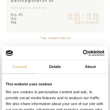
MOMENTÁLNE SKLADOM,
panska@sheron.sk
KONTAKTUJTE
PREDAJŇU
Otváracie hodiny
Po-Pi
10.00 – 19.00
So
10.00 – 17.00
Ne
Zatvorené
PRODUKT
*na rezerváciu
Manžetové gombíky
POPIS
Manžetové gombíky, inšpirované symbolom Ω, sú
dokonalým doplnkom ku kolekcii hodiniek.
Consent
Details
About
This website uses cookies
We use cookies to personalise content and ads, to
provide social media features and to analyse our traffic.
MODELOVÉ ČÍSLO
We also share information about your use of our site with
CA02ST0000605
our social media, advertising and analytics partners who