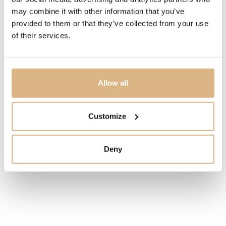
may combine it with other information that you’ve
provided to them or that they’ve collected from your use
CENA
of their services.
270
€
STAV
Allow all
SKLADOM
MÁM ZÁUJEM
Customize
Deny
Obľúbené produkty
našich zákazníkov