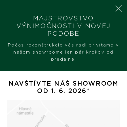
MAJSTROVSTVO
VÝNIMOČNOSTI V NOVEJ
PODOBE
SHERON
PRODUKTY
OMEGA MANŽETOVÉ GOMBÍKY
Počas rekonštrukcie vás radi privítame v
našom showroome len pár krokov od
predajne.
Omega manžetové
gombíky
NAVŠTÍVTE NÁŠ SHOWROOM
OD 1. 6. 2026*