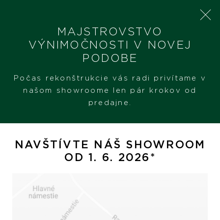
MAJSTROVSTVO
VÝNIMOČNOSTI V NOVEJ
PODOBE
SHERON
PRODUKTY
CHOPARD MY HAPPY HEARTS
Počas rekonštrukcie vás radi privítame v
našom showroome len pár krokov od
predajne.
Chopard My Happy Hearts
NAVŠTÍVTE NÁŠ SHOWROOM
OD 1. 6. 2026*