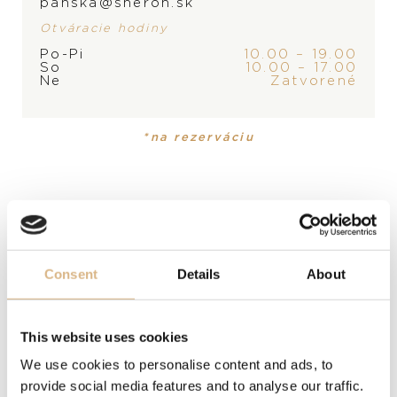
panska@sheron.sk
Otváracie hodiny
PRODUKT
KOLEKCIA
Po-Pi
10.00 – 19.00
So
10.00 – 17.00
Náhrdelník
My Happy Hearts
Ne
Zatvorené
MATERIÁL
*na rezerváciu
18-karátové ružové zlato
POPIS
Kolekcia šperkov My Happy Hearts si svoje najznámejšie
kódy, srdce a pohyblivé diamanty, požičiava z
Consent
Details
About
legendárnych výtvorov značky Chopard. Motívy
srdiečok perleťových náhrdelníkov My Happy Hearts
tvoria jemné súhvezdie, ktoré možno nosiť samostatne
This website uses cookies
alebo poskladané ako štýlový doplnok. Me, Myself and
We use cookies to personalise content and ads, to
My Happy Hearts.
provide social media features and to analyse our traffic.