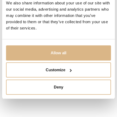
We also share information about your use of our site with
MODELOVÉ ČÍSLO
our social media, advertising and analytics partners who
may combine it with other information that you’ve
81A086-5301
provided to them or that they’ve collected from your use
of their services.
CENA
2.010
€
Allow all
STAV
SKLADOM
Customize
MÁM ZÁUJEM
Deny
Obľúbené produkty