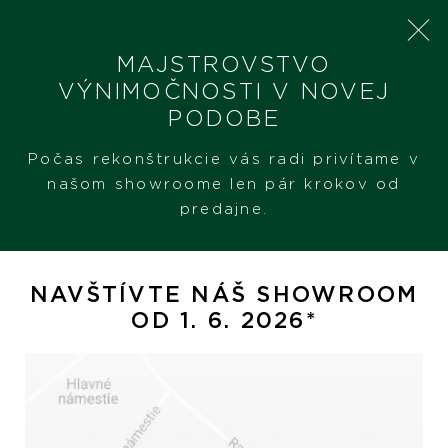
MAJSTROVSTVO
VÝNIMOČNOSTI V NOVEJ
PODOBE
SHERON
PRODUKTY
CHOPARD HAPPY SPORT 36 MM
Počas rekonštrukcie vás radi privítame v
našom showroome len pár krokov od
predajne.
Chopard Happy Sport 36
mm
NAVŠTÍVTE NÁŠ SHOWROOM
OD 1. 6. 2026*