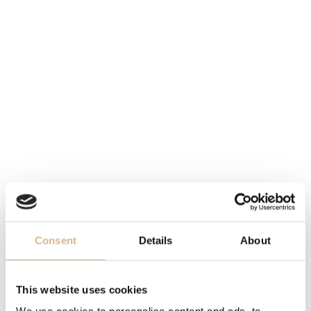
ušľachtilá oceľ
STROJČEK
quartz
VODOTESNOSŤ
30 m
INÉ
zafír osadený v korunke
ČÍSELNÍK
Consent
Details
About
biely, pohyblivé diamanty
This website uses cookies
NÁRAMOK