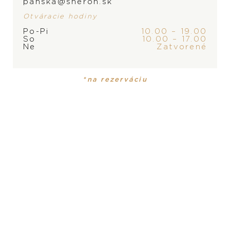
panska@sheron.sk
Otváracie hodiny
Po-Pi
10.00 – 19.00
So
10.00 – 17.00
Ne
Zatvorené
ZNAČKA
*na rezerváciu
PRODUKT
KOLEKCIA
Dámske hodinky
Happy Sport
PRODUKT NIE JE
ROZMER
36 mm
MOMENTÁLNE SKLADOM,
KONTAKTUJTE
PREDAJŇU
MATERIÁL