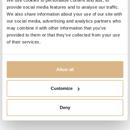
We use cookies to personalise content and ads, to
preklápacia spona, ušľachtilá oceľ
provide social media features and to analyse our traffic.
We also share information about your use of our site with
POPIS
our social media, advertising and analytics partners who
Kolekcia Happy Sport je znakom kreativity a smelosti
may combine it with other information that you’ve
Chopardu. Jeho hravé, voľne sa pohybujúce drahokamy,
provided to them or that they’ve collected from your use
of their services.
tancujúce medzi dvoma zafírovými kryštálmi, sa dostali
do stredu pozornosti už v roku 1993, keď bol Chopard
prvou spoločnosťou, ktorá kombinovala oceľ a
diamanty. Malé diamanty robia veľké veci.
Allow all
MODELOVÉ ČÍSLO
Customize
278582-3002
Deny
CENA
6.560
€