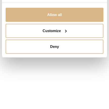
CENA
6.270
€
Allow all
STAV
Customize
SKLADOM
Deny
MÁM ZÁUJEM
Obľúbené produkty
našich zákazníkov