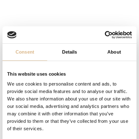
POPIS
Dizajn, ktorý je elegantnejší, ľahší a žiarivejší ako
kedykoľvek predtým! Neuveriteľne očarujúce talizmany,
ktoré v sebe skrývajú radosť z večného pohybu.
Chopard sa inšpiroval hravosťou detstva – pamätáte si
Consent
Details
About
kamienok hodený po vode, kde vodné kruhy vytvoria
hravý impulz? Metafora a štýlový odraz tejto pulzujúcej
hybnej sily, Happy Spirit zachytáva dušu srdca –
This website uses cookies
diamant pod zafírovým sklíčkom, obklopený a ďalej
We use cookies to personalise content and ads, to
posilňovaný okolitými kruhmi.
provide social media features and to analyse our traffic.
Chcem vedieť viac o tejto kolekcii.
We also share information about your use of our site with
our social media, advertising and analytics partners who
may combine it with other information that you’ve
MODELOVÉ ČÍSLO
provided to them or that they’ve collected from your use
858230-9001
of their services.