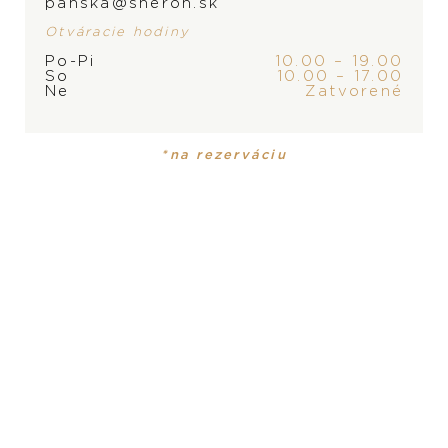
panska@sheron.sk
Otváracie hodiny
Po-Pi
10.00 – 19.00
So
10.00 – 17.00
ZNAČKA
Ne
Zatvorené
*na rezerváciu
PRODUKT
KOLEKCIA
Náramok
Happy Diamonds
MATERIÁL
18-karátové biele zlato, 18-karátové ružové zlato
DRAHOKAM
biele diamanty, pohyblivý diamant