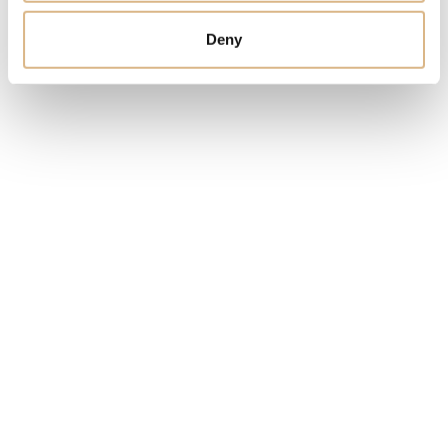
CENA
1.820
€
Deny
STAV
SKLADOM
MÁM ZÁUJEM
Obľúbené produkty
našich zákazníkov