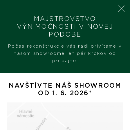
MAJSTROVSTVO
VÝNIMOČNOSTI V NOVEJ
PODOBE
SHERON
PRODUKTY
CHOPARD HAPPY DIAMONDS MISS HAPPY
Počas rekonštrukcie vás radi privítame v
našom showroome len pár krokov od
predajne.
Chopard Happy Diamonds
Miss Happy
NAVŠTÍVTE NÁŠ SHOWROOM
OD 1. 6. 2026*