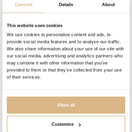
Consent
Details
About
pohyblivý diamant
DĹŽKA
This website uses cookies
42 cm
We use cookies to personalise content and ads, to
provide social media features and to analyse our traffic.
POPIS
We also share information about your use of our site with
our social media, advertising and analytics partners who
Šperky Happy Diamonds sú jedinečné a zároveň hravé.
may combine it with other information that you’ve
Tancujúce diamanty medzi dvoma zafírovými kryštálmi
provided to them or that they’ve collected from your use
sú úplne voľné, čo im umožňuje pohybovať sa bez
of their services.
obmedzenia a zvýrazniť tak ich neodmysliteľnú iskru.
Malé diamanty robia veľké veci.
Allow all
MODELOVÉ ČÍSLO
799006-0001
Customize