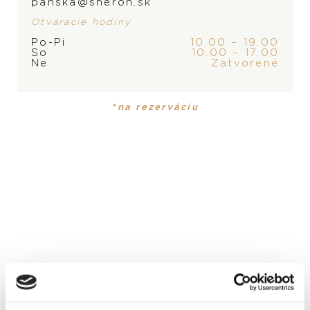
panska@sheron.sk
Otváracie hodiny
Po-Pi
10.00 – 19.00
So
10.00 – 17.00
Ne
Zatvorené
ZNAČKA
*na rezerváciu
PRODUKT NIE JE
MOMENTÁLNE SKLADOM,
KONTAKTUJTE
PREDAJŇU
PRODUKT
KOLEKCIA
Náhrdelník
Happy Diamonds
MATERIÁL
18-karátové žlté zlato
DRAHOKAM