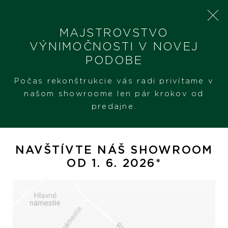
MAJSTROVSTVO
VÝNIMOČNOSTI V NOVEJ
PODOBE
SHERON
PRODUKTY
CHOPARD HAPPY DIAMONDS ICONS
Počas rekonštrukcie vás radi privítame v
našom showroome len pár krokov od
predajne.
Chopard Happy Diamonds
Icons
NAVŠTÍVTE NÁŠ SHOWROOM
OD 1. 6. 2026*