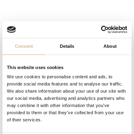
pohyblivý diamant
DĹŽKA
42 cm
POPIS
Consent
Details
About
Happy Diamonds sú rovnako jedinečné ako hravé.
Tancujúci diamant je medzi dvoma zafírovými kryštálmi
This website uses cookies
úplne voľný, čo mu umožňuje pohybovať sa bez zábran,
We use cookies to personalise content and ads, to
aj keď práve týmto pohybom sa zvyšuje ich vlastná
provide social media features and to analyse our traffic.
iskra. Malé diamanty robia veľké veci.
We also share information about your use of our site with
our social media, advertising and analytics partners who
may combine it with other information that you’ve
MODELOVÉ ČÍSLO
provided to them or that they’ve collected from your use
81A054-5001
of their services.
CENA