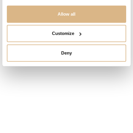
2.670
€
Allow all
STAV
SKLADOM
Customize
MÁM ZÁUJEM
Deny
Obľúbené produkty
našich zákazníkov