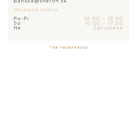
panska@sheron.sk
Otváracie hodiny
Po-Pi
10.00 – 19.00
So
10.00 – 17.00
Ne
Zatvorené
ZNAČKA
PRODUKT NIE JE
*na rezerváciu
MOMENTÁLNE SKLADOM,
KONTAKTUJTE
PREDAJŇU
PRODUKT
KOLEKCIA
Náhrdelník
Happy Diamonds
MATERIÁL
18-karátové ružové zlato
DRAHOKAM