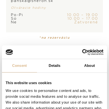
MOMENTÁLNE SKLADOM,
panska@sheron.sk
KONTAKTUJTE
PREDAJŇU
Otváracie hodiny
PRODUKT
KOLEKCIA
Po-Pi
10.00 – 19.00
So
10.00 – 17.00
Pánske hodinky
Classic Racing
Ne
Zatvorené
MATERIÁL
*na rezerváciu
ušľachtilá oceľ a kaučuk
ČÍSELNÍK
čierny
Consent
Details
About
FUNKCIE
This website uses cookies
chronograf, ukazovateľ dátumu, stopky
We use cookies to personalise content and ads, to
provide social media features and to analyse our traffic.
MODELOVÉ ČÍSLO
We also share information about your use of our site with
168619-3001
our social media, advertising and analytics partners who