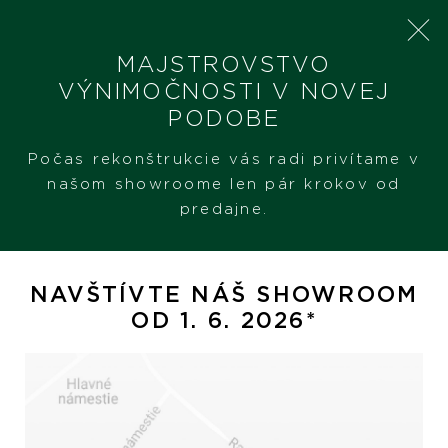
MAJSTROVSTVO
VÝNIMOČNOSTI V NOVEJ
PODOBE
SHERON
PRODUKTY
CHOPARD CLASSIC RACING
Počas rekonštrukcie vás radi privítame v
našom showroome len pár krokov od
predajne.
Chopard Classic Racing
NAVŠTÍVTE NÁŠ SHOWROOM
OD 1. 6. 2026*