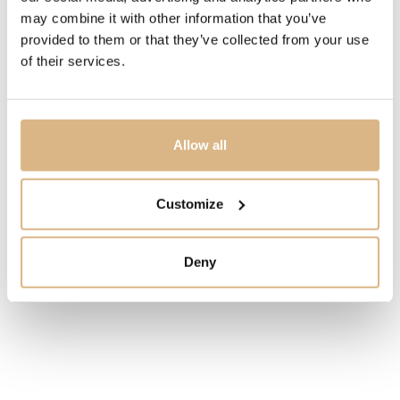
may combine it with other information that you’ve
CENA
provided to them or that they’ve collected from your use
of their services.
10.000
€
STAV
SKLADOM
Allow all
MÁM ZÁUJEM
Customize
Deny
Obľúbené produkty
našich zákazníkov