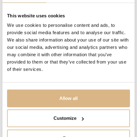
ROZMER
44 mm
This website uses cookies
We use cookies to personalise content and ads, to
VODOTESNOSŤ
provide social media features and to analyse our traffic.
300 m
We also share information about your use of our site with
our social media, advertising and analytics partners who
may combine it with other information that you’ve
STROJČEK
provided to them or that they’ve collected from your use
kaliber UN-118
of their services.
MODELOVÉ ČÍSLO
1183-170-2B/3A
Allow all
CENA
Customize
14.640
€
STAV