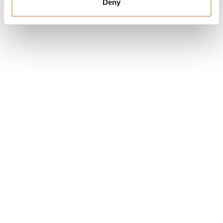
Deny
SKLADOM
MÁM ZÁUJEM
Obľúbené produkty
našich zákazníkov