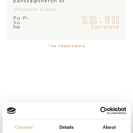
panska@sheron.sk
Otváracie hodiny
Po-Pi
10.00 – 19.00
So
10.00 – 17.00
PRODUKT
KOLEKCIA
Ne
Zatvorené
Pánske hodinky
Diver
*na rezerváciu
MATERIÁL-HODINKY
Ušľachtilá oceľ
REMIENOK
kaučukový
FUNKCIE
luminiscencia, ukazovateľ dátumu, ukazovateľ rezervy
chodu
Consent
Details
About