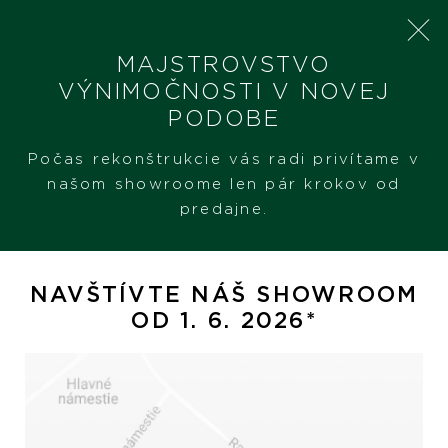
MAJSTROVSTVO
VÝNIMOČNOSTI V NOVEJ
PODOBE
SHERON
PRODUKTY
ULYSSE NARDIN DIVER NET AZURE
Počas rekonštrukcie vás radi privítame v
našom showroome len pár krokov od
predajne.
Ulysse Nardin Diver NET
Azure
NAVŠTÍVTE NÁŠ SHOWROOM
OD 1. 6. 2026*