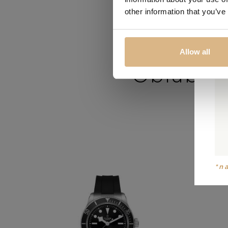
other information that you’ve
Allow all
Obľúbené
*n