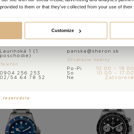
 provided to them or that they’ve collected from your use of their
Customize
 produkty našich z
Adresa
E-mail
Laurinská 1 (1.
panska@sheron.sk
poschodie)
Otváracie hodiny
Telefón
Po-Pi
10.00 – 19.0
0904 256 253
So
10.00 – 17.0
02/54 64 78 52
Ne
Zatvoren
a rezerváciu