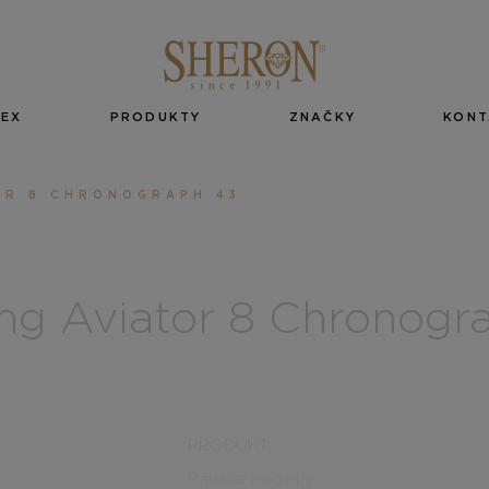
EX
PRODUKTY
ZNAČKY
KONT
OR 8 CHRONOGRAPH 43
ling Aviator 8 Chronogr
PRODUKT
Pánske hodinky