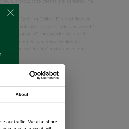
ovou ručičkou. Toto všetko s presnosťou na
 43 je Breitling Caliber 13 s certifikáciou
poskytuje autonómny čas chodu viac ako 42
dným krytom je 43-mm puzdro Aviator 8
 s koženým remienkom alebo oceľovým
 DLC v kombinácii s koženým remienkom.
m
CENA
5.000
€
About
se our traffic. We also share
ers who may combine it with