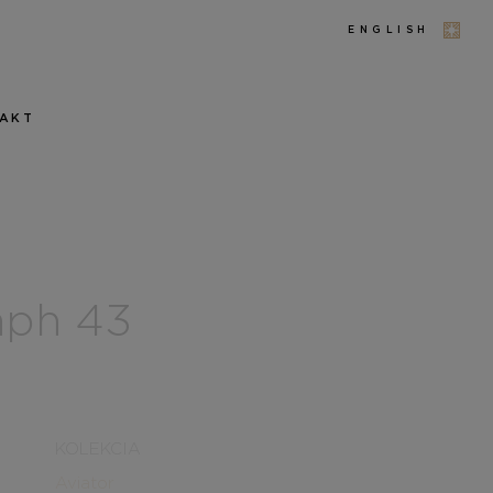
ENGLISH
AKT
aph 43
KOLEKCIA
Aviator