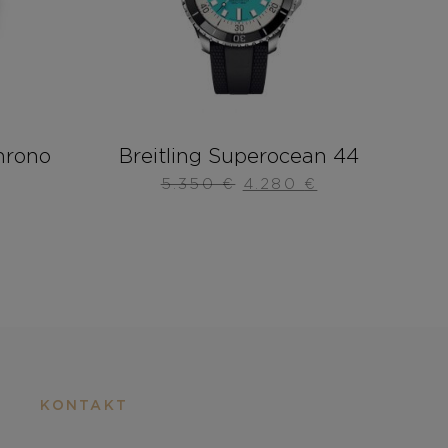
hrono
Breitling Superocean 44
5.350
€
4.280
€
KONTAKT