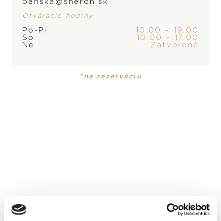
panska@sheron.sk
Otváracie hodiny
Po-Pi
10.00 – 19.00
So
10.00 – 17.00
Ne
Zatvorené
PRODUKT
KOLEKCIA
*na rezerváciu
Pánske hodinky
Superocean Heritage II
PRODUKT NIE JE
MOMENTÁLNE SKLADOM,
ČÍSELNÍK
KONTAKTUJTE
PREDAJŇU
zelený
FUNKCIE
ukazovateľ dňa v týždni
MATERIÁL
oceľ - keramika