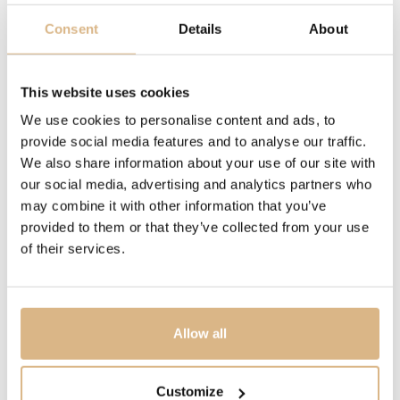
NÁRAMOK
Consent
Details
About
ušľachtilá oceľ
This website uses cookies
ROZMER
We use cookies to personalise content and ads, to
42 mm
provide social media features and to analyse our traffic.
We also share information about your use of our site with
STROJČEK
our social media, advertising and analytics partners who
may combine it with other information that you’ve
kaliber Breitling B20
provided to them or that they’ve collected from your use
of their services.
VODOTESNOSŤ
200 m
Allow all
MODELOVÉ ČÍSLO
AB2010121L1A1
Customize