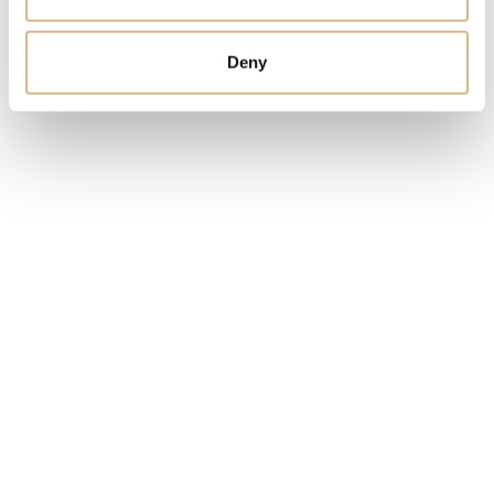
CENA
5.650
€
Deny
STAV
SKLADOM
MÁM ZÁUJEM
Obľúbené produkty
našich zákazníkov