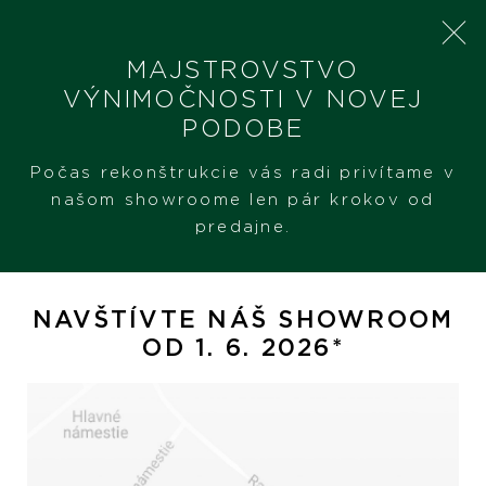
MAJSTROVSTVO
VÝNIMOČNOSTI V NOVEJ
PODOBE
SHERON
PRODUKTY
BREITLING SUPEROCEAN HERITAGE II
Počas rekonštrukcie vás radi privítame v
našom showroome len pár krokov od
predajne.
Breitling Superocean
Heritage II
NAVŠTÍVTE NÁŠ SHOWROOM
OD 1. 6. 2026*