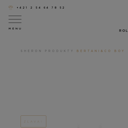
+421 2 54 64 78 52
ROL
SHERON
PRODUKTY
BERTANI&CO BOY
ZĽAVA!