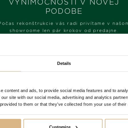
VÝNIMOČNOSTI V NOVEJ
PODOBE
Počas rekonštrukcie vás radi privítame v našo
showroome len pár krokov od predajne.
NAVŠTÍVTE NÁŠ SHOWROOM
Details
OD 1. 6. 2026*
e content and ads, to provide social media features and to analy
 our site with our social media, advertising and analytics partn
 provided to them or that they’ve collected from your use of their
 produkty našich z
Customize