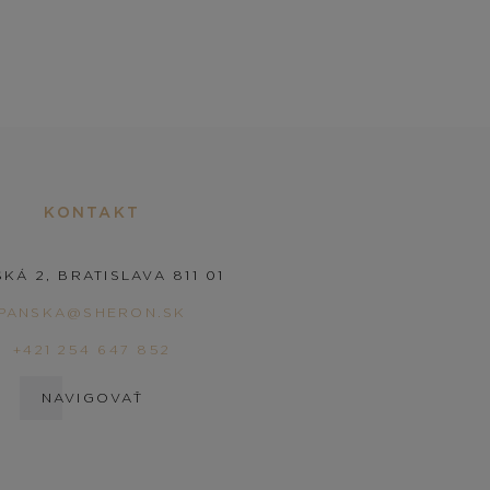
KONTAKT
KÁ 2, BRATISLAVA 811 01
PANSKA@SHERON.SK
+421 254 647 852
NAVIGOVAŤ