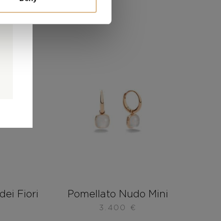
0
0
é
dei Fiori
Pomellato Nudo Mini
3.400
€