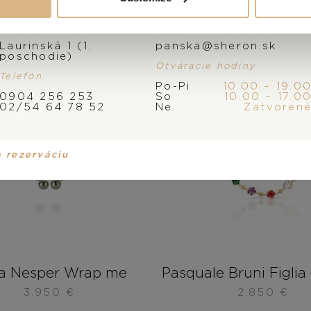
Adresa
E-mail
Laurinská 1 (1.
panska@sheron.sk
poschodie)
Otváracie hodiny
Telefón
Po-Pi
10.00 – 19.0
0904 256 253
So
10.00 – 17.0
02/54 64 78 52
Ne
Zatvoren
a rezerváciu
a Nesper Wrap me
Pasquale Bruni Figlia 
3.950
€
2.850
€