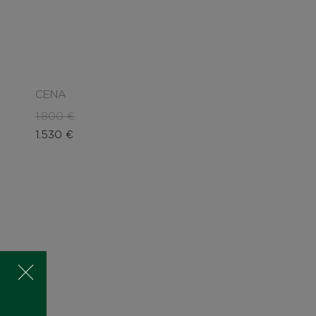
CENA
1.800
€
1.530
€