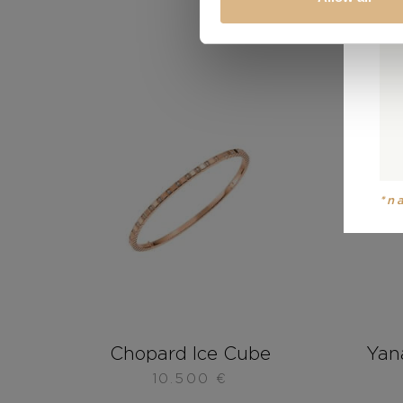
*n
Chopard Ice Cube
Yan
10.500
€