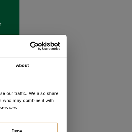
m
About
se our traffic. We also share
ers who may combine it with
 services.
ákazníkov
Deny