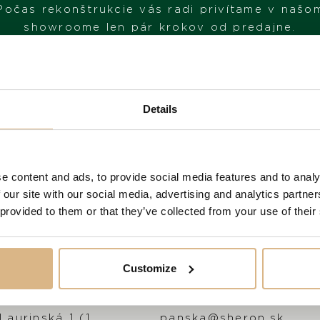
SKLADOM
Počas rekonštrukcie vás radi privítame v našo
showroome len pár krokov od predajne.
MÁM ZÁUJEM
NAVŠTÍVTE NÁŠ SHOWROOM
Details
OD 1. 6. 2026*
e content and ads, to provide social media features and to analy
 our site with our social media, advertising and analytics partn
 provided to them or that they’ve collected from your use of their
Customize
Adresa
E-mail
Laurinská 1 (1.
panska@sheron.sk