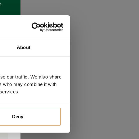
m
About
se our traffic. We also share
ers who may combine it with
 services.
Deny