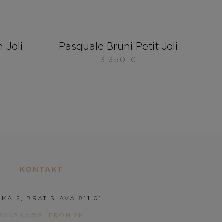
 Joli
Pasquale Bruni Petit Joli
3.350
€
KONTAKT
KÁ 2, BRATISLAVA 811 01
PANSKA@SHERON.SK