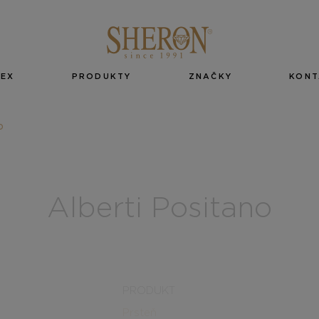
EX
PRODUKTY
ZNAČKY
KONT
O
Alberti Positano
PRODUKT
Prsteň