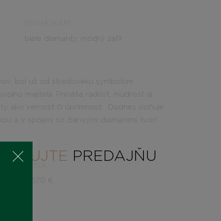
DRAHOKAM
biele diamanty, modrý zafír
amov, bol už od stredoveku symbolom
vojho majiteľa.
Prináša radosť, múdrosť aj
noty ako vernosť či úprimnosť.
Dodnes oslňuje
bou a v
spojení so žiarivými diamantmi tvorí
AKTUJTE
PREDAJŇU
CENA
2.570
€