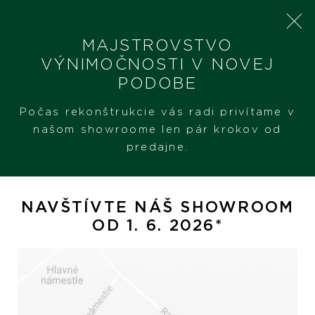
MAJSTROVSTVO
VÝNIMOČNOSTI V NOVEJ
PODOBE
SHERON
PRODUKTY
ALBERTI NÁUŠNICE
Počas rekonštrukcie vás radi privítame v
našom showroome len pár krokov od
predajne.
Alberti náušnice
NAVŠTÍVTE NÁŠ SHOWROOM
OD 1. 6. 2026*