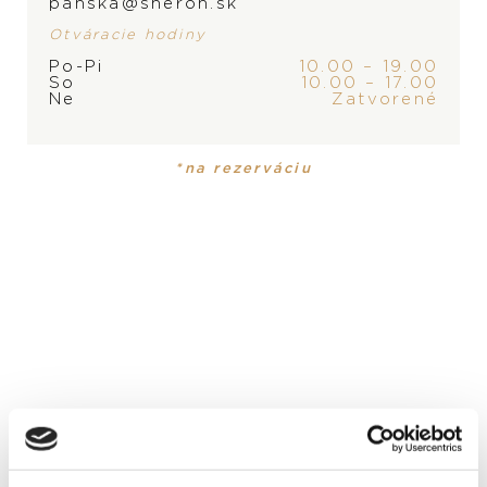
panska@sheron.sk
Otváracie hodiny
Po-Pi
10.00 – 19.00
ZNAČKA
So
10.00 – 17.00
Ne
Zatvorené
*na rezerváciu
PRODUKT
Náušnice
MATERIÁL
18-karátové biele zlato