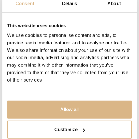
DRAHOKAM
Consent
Details
About
biele diamanty, modrý zafír
This website uses cookies
MODELOVÉ ČÍSLO
We use cookies to personalise content and ads, to
4507/OS
provide social media features and to analyse our traffic.
We also share information about your use of our site with
CENA
our social media, advertising and analytics partners who
12.550
€
may combine it with other information that you’ve
provided to them or that they’ve collected from your use
of their services.
STAV
SKLADOM
Allow all
MÁM ZÁUJEM
Customize