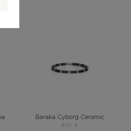
ia
Baraka Cyborg Ceramic
830
€