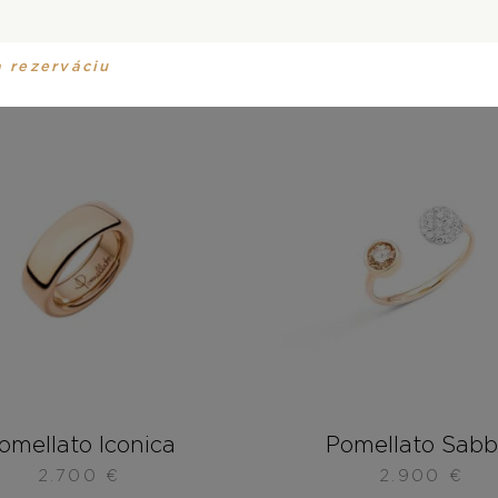
a rezerváciu
omellato Iconica
Pomellato Sabb
2.700
€
2.900
€