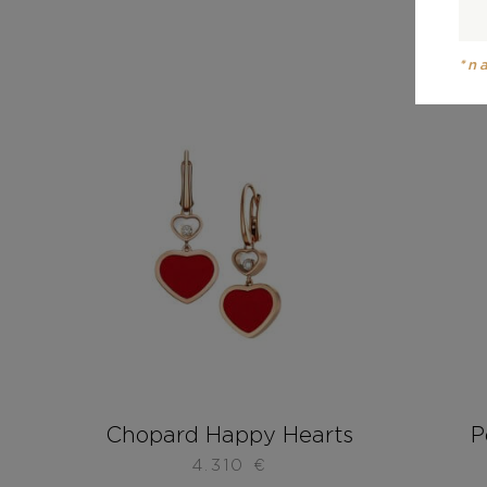
*n
Chopard Happy Hearts
P
4.310
€