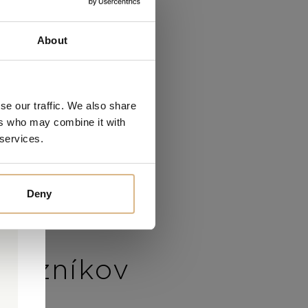
About
se our traffic. We also share
ers who may combine it with
 services.
Deny
ákazníkov
0
0
é