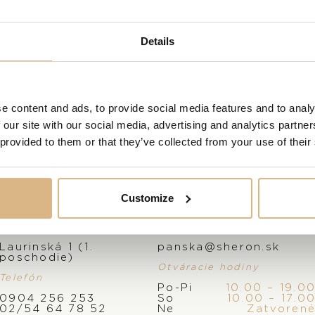
NAVŠTÍVTE NÁŠ SHOWROOM
Details
OD 1. 6. 2026*
e content and ads, to provide social media features and to analy
 our site with our social media, advertising and analytics partn
 provided to them or that they’ve collected from your use of their
Customize
Adresa
E-mail
Laurinská 1 (1.
panska@sheron.sk
poschodie)
 produkty našich z
Otváracie hodiny
Telefón
Po-Pi
10.00 – 19.0
0904 256 253
So
10.00 – 17.0
02/54 64 78 52
Ne
Zatvoren