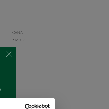
CENA
3.140
€
m