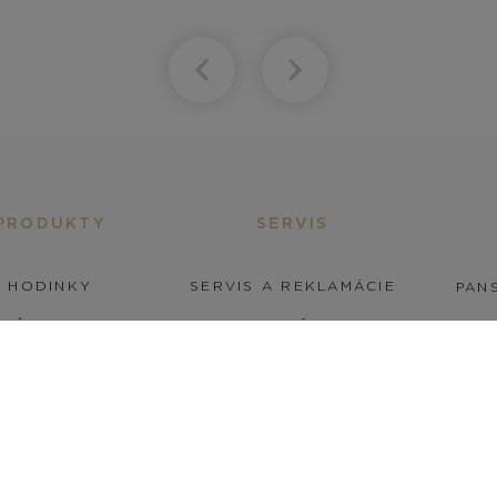
PRODUKTY
SERVIS
HODINKY
SERVIS A REKLAMÁCIE
PANS
ŠPERKY
STAROSTLIVOSŤ O HODINKY
UBNÉ PRSTENE
STAROSTLIVOSŤ O ŠPERKY
DOPLNKY
SERVIS KONTAKT