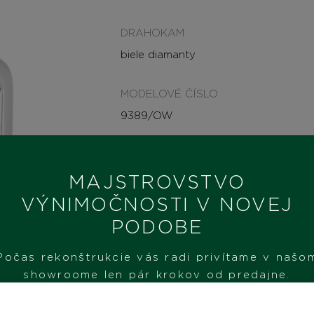
DRAHOKAM
biele diamanty
MODELOVÉ ČÍSLO
9389/OW
STAV
SKLADOM
MAJSTROVSTVO
VÝNIMOČNOSTI V NOVEJ
MÁM ZÁUJEM
PODOBE
Počas rekonštrukcie vás radi privítame v našo
showroome len pár krokov od predajne.