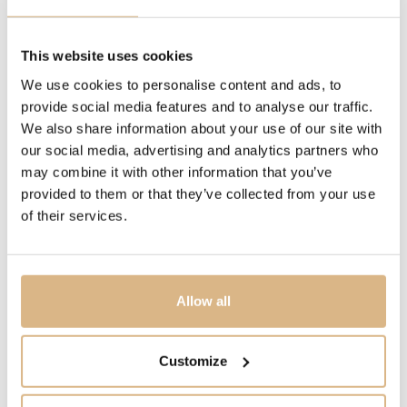
DRAHOKAM
biele diamanty
This website uses cookies
POPIS
We use cookies to personalise content and ads, to
provide social media features and to analyse our traffic.
Motýľ ako symbol leta, ľahkosti a vzdušnosti ožíva v
We also share information about your use of our site with
diamantovej nádhere. Originálny dizajn, perfektná
our social media, advertising and analytics partners who
manuálna zručnosť, sofistikovaný štýl a najkvalitnejšie
may combine it with other information that you’ve
drahokamy. K tomu sa pridá ešte duša talianskeho
provided to them or that they’ve collected from your use
prímorského života a vznikajú nádherné, čisté
of their services.
a trblietavé skvosty. Dolce vita!
MODELOVÉ ČÍSLO
Allow all
5161/O
Customize
CENA
650
€