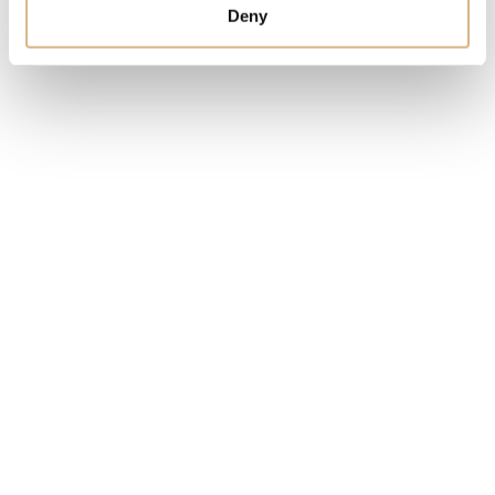
Deny
STAV
SKLADOM
MÁM ZÁUJEM
Obľúbené produkty
našich zákazníkov