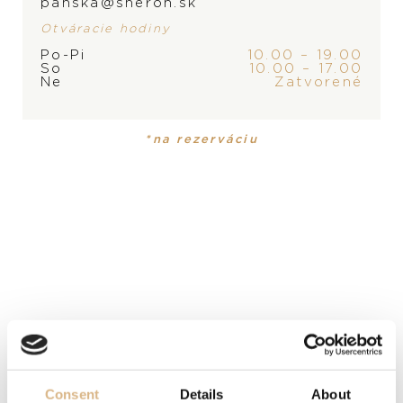
panska@sheron.sk
Otváracie hodiny
Po-Pi
10.00 – 19.00
ZNAČKA
So
10.00 – 17.00
Ne
Zatvorené
PRODUKT NIE JE
*na rezerváciu
MOMENTÁLNE SKLADOM,
KONTAKTUJTE
PREDAJŇU
PRODUKT
KOLEKCIA
Náušnice
Positano
MATERIÁL
18-karátové ružové zlato
Consent
Details
About