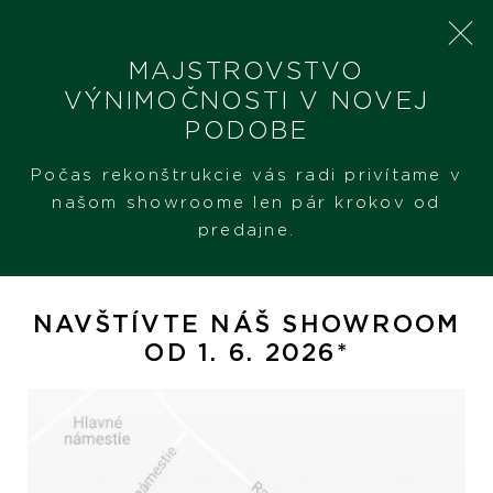
MAJSTROVSTVO
VÝNIMOČNOSTI V NOVEJ
PODOBE
SHERON
PRODUKTY
ALBERTI POSITANO
Počas rekonštrukcie vás radi privítame v
našom showroome len pár krokov od
predajne.
Alberti Positano
NAVŠTÍVTE NÁŠ SHOWROOM
OD 1. 6. 2026*